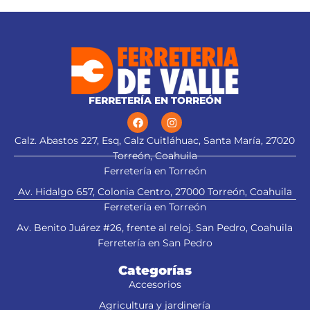
3-1/4N, CEPEL-3-1/4A4 y CEPEL-3-
alternado de forma plana y
1/4A3 (Descontinuado) marca
trapezoidal para cortes limpios
Truper®
Este producto sustituye a: CU-
CEPEL-3-1/4X (13092)
FERRETERÍA EN TORREÓN
Calz. Abastos 227, Esq, Calz Cuitláhuac, Santa María, 27020
Torreón, Coahuila
Ferretería en Torreón
Av. Hidalgo 657, Colonia Centro, 27000 Torreón, Coahuila
Ferretería en Torreón
Av. Benito Juárez #26, frente al reloj. San Pedro, Coahuila
Ferretería en San Pedro
Categorías
Accesorios
Agricultura y jardinería