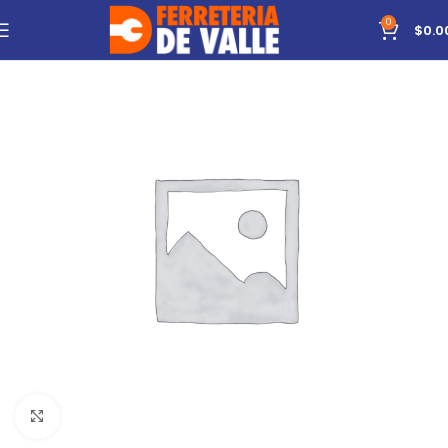
0
$
0.0
Click to enlarge