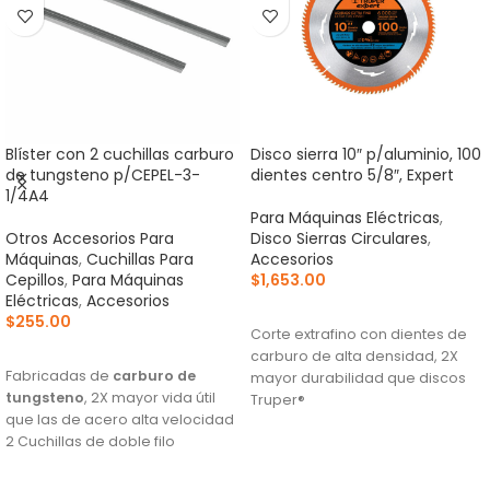
Blíster con 2 cuchillas carburo
Disco sierra 10″ p/aluminio, 100
de tungsteno p/CEPEL-3-
dientes centro 5/8″, Expert
1/4A4
Para Máquinas Eléctricas
,
Otros Accesorios Para
Disco Sierras Circulares
,
Máquinas
,
Cuchillas Para
Accesorios
Cepillos
,
Para Máquinas
$
1,653.00
Eléctricas
,
Accesorios
AÑADIR AL CARRITO
$
255.00
Corte extrafino con dientes de
AÑADIR AL CARRITO
carburo de alta densidad, 2X
Fabricadas de
carburo de
mayor durabilidad que discos
tungsteno
, 2X mayor vida útil
Truper®
que las de acero alta velocidad
Ranuras antivibración para
2 Cuchillas de doble filo
mayor estabilidad, que
Para cepillos eléctricos
proporciona mejor acabado
modelos CEPEL-3-1/4N2, CEPEL-
(TCG) Triple Chip Grind: Dentado