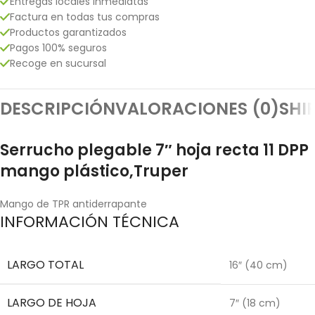
Entregas locales inmediatas
Factura en todas tus compras
Productos garantizados
Pagos 100% seguros
Recoge en sucursal
DESCRIPCIÓN
VALORACIONES (0)
SHI
Serrucho plegable 7″ hoja recta 11 DPP
mango plástico,Truper
Mango de TPR antiderrapante
INFORMACIÓN TÉCNICA
LARGO TOTAL
16″ (40 cm)
LARGO DE HOJA
7″ (18 cm)