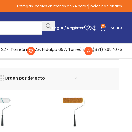
Entregas locales en menos de 24 horas
Envíos nacionales
0
Login / Register
$
0.00
 227, Torreón
Av. Hidalgo 657, Torreón
(871) 2657075