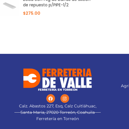
de repuesto p/PIPE-1/2
$
275.00
Agri
FERRETERÍA EN TORREÓN
Calz. Abastos 227, Esq, Calz Cuitláhuac,
Santa María, 27020 Torreón, Coahuila
Ferretería en Torreón