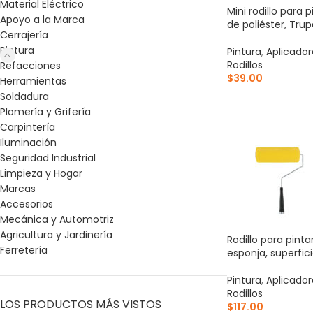
Material Eléctrico
Mini rodillo para p
Apoyo a la Marca
de poliéster, Trup
Cerrajería
Pintura
Pintura
,
Aplicador
Rodillos
Refacciones
$
39.00
Herramientas
Soldadura
AÑADIR AL CARR
Plomería y Grifería
Carpintería
Iluminación
Seguridad Industrial
Limpieza y Hogar
Marcas
Accesorios
Mecánica y Automotriz
Agricultura y Jardinería
Rodillo para pinta
Ferretería
esponja, superfic
Pintura
,
Aplicador
Rodillos
LOS PRODUCTOS MÁS VISTOS
$
117.00