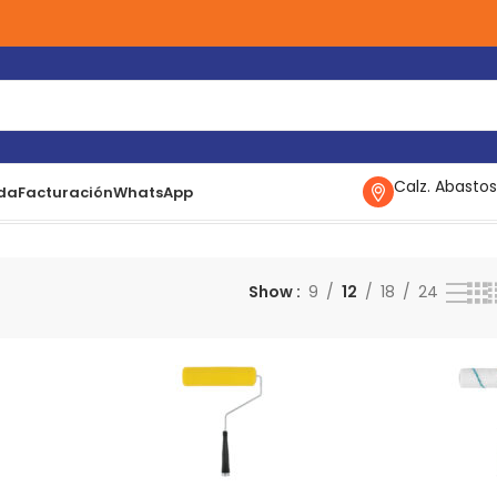
Calz. Abastos
da
Facturación
WhatsApp
s 5 resultados
Show
9
12
18
24