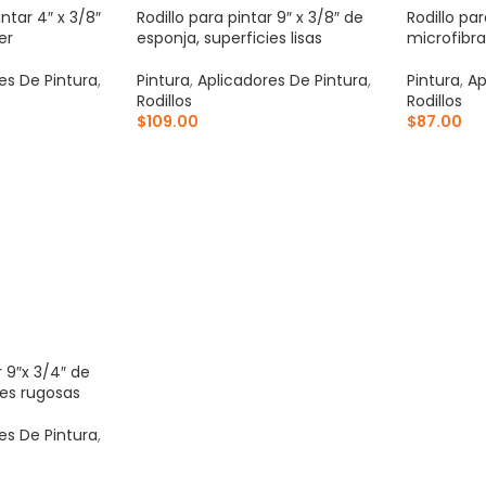
intar 4″ x 3/8″
Rodillo para pintar 9″ x 3/8″ de
Rodillo par
er
esponja, superficies lisas
microfibra
es De Pintura
,
Pintura
,
Aplicadores De Pintura
,
Pintura
,
Ap
Rodillos
Rodillos
$
109.00
$
87.00
ITO
AÑADIR AL CARRITO
AÑADIR 
r 9″x 3/4″ de
ies rugosas
es De Pintura
,