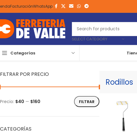
ienda
Facturación
WhatsApp
SELECT CATEGORY
Categorías
Tien
Inicio
Pintura
Aplicadores De Pintura
Rodillos
Mostrando todos lo
FILTRAR POR PRECIO
Rodillos
Precio:
$40
—
$160
FILTRAR
CATEGORÍAS