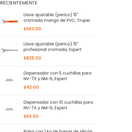
RECIENTEMENTE
AÑADIR AL CARR
Llave ajustable (perico) 15"
cromada mango de PVC, Truper
$
563.00
Llave ajustable (perico) 15"
profesional cromada, Expert
$
825.00
Dispensador con 5 cuchillas para
NV-7X y NM-6, Expert
$
42.00
Dispensador con 10 cuchillas para
NV-7X y NM-6, Expert
$
59.00
Bolsa con 1 kg de barras de silicón