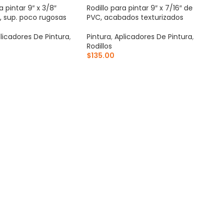
a pintar 9″ x 3/8″
Rodillo para pintar 9″ x 7/16″ de
, sup. poco rugosas
PVC, acabados texturizados
licadores De Pintura
,
Pintura
,
Aplicadores De Pintura
,
Rodillos
$
135.00
AL CARRITO
AÑADIR AL CARRITO