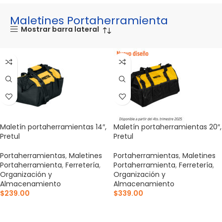
Maletines Portaherramienta
Mostrar barra lateral
Maletín portaherramientas 14″,
Maletín portaherramientas 20″,
Pretul
Pretul
Portaherramientas
,
Maletines
Portaherramientas
,
Maletines
Portaherramienta
,
Ferretería
,
Portaherramienta
,
Ferretería
,
Organización y
Organización y
Almacenamiento
Almacenamiento
$
239.00
$
339.00
AÑADIR AL CARRITO
AÑADIR AL CARRITO