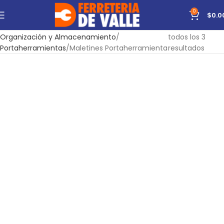
0
$
0.0
Inicio
Ferretería
Mostrando
Organización y Almacenamiento
todos los 3
Portaherramientas
Maletines Portaherramienta
resultados