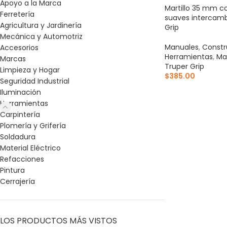
Apoyo a la Marca
Martillo 35 mm c
Ferretería
suaves intercamb
Agricultura y Jardinería
Grip
Mecánica y Automotriz
Manuales
,
Constr
Accesorios
Herramientas
,
Mar
Marcas
Truper Grip
Limpieza y Hogar
$
385.00
Seguridad Industrial
AÑADIR AL CARR
Iluminación
Herramientas
Carpintería
Plomería y Grifería
Soldadura
Material Eléctrico
Refacciones
Pintura
Cerrajería
LOS PRODUCTOS MÁS VISTOS