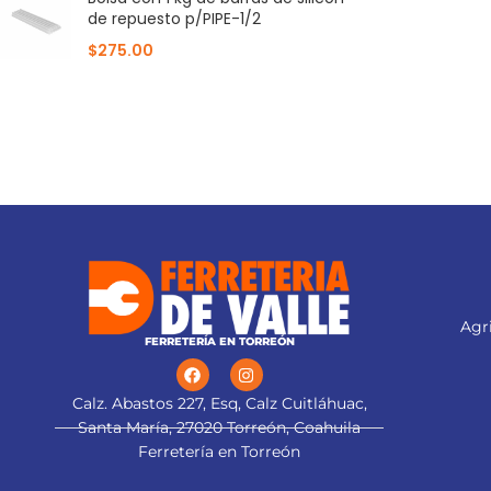
de repuesto p/PIPE-1/2
$
275.00
Agri
FERRETERÍA EN TORREÓN
Calz. Abastos 227, Esq, Calz Cuitláhuac,
Santa María, 27020 Torreón, Coahuila
Ferretería en Torreón