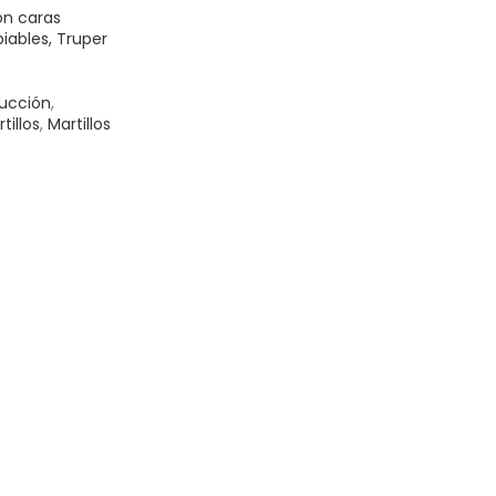
on caras
iables, Truper
ucción
,
tillos
,
Martillos
ITO