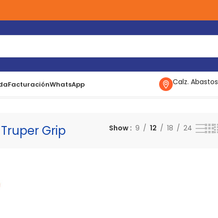
Calz. Abastos
da
Facturación
WhatsApp
 Truper Grip
Mostrando el único resultado
 Truper Grip
Show
9
12
18
24