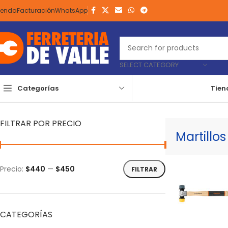
ienda
Facturación
WhatsApp
SELECT CATEGORY
Categorías
Tien
Inicio
Herramientas
Manuales
Construcción
Martillos
Martillos
FILTRAR POR PRECIO
Martillos
Precio:
$440
—
$450
FILTRAR
CATEGORÍAS