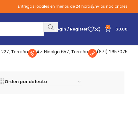
Entregas locales en menos de 24 horas
Envíos nacionales
0
Login / Register
$
0.00
 227, Torreón
Av. Hidalgo 657, Torreón
(871) 2657075