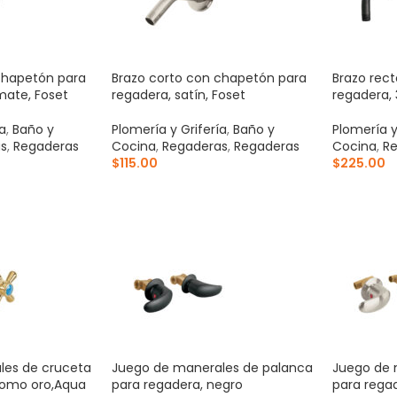
chapetón para
Brazo corto con chapetón para
Brazo rec
mate, Foset
regadera, satín, Foset
regadera,
ía
,
Baño y
Plomería y Grifería
,
Baño y
Plomería y
s
,
Regaderas
Cocina
,
Regaderas
,
Regaderas
Cocina
,
Re
$
115.00
$
225.00
ITO
AÑADIR AL CARRITO
AÑADIR 
les de cruceta
Juego de manerales de palanca
Juego de 
romo oro,Aqua
para regadera, negro
para regad