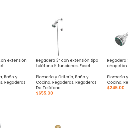
ITO
AÑADIR AL CARRITO
AÑADIR 
con extensión
Regadera 3″ con extensión tipo
Regadera 3
et
teléfono 5 funciones, Foset
chapetón 
ía
,
Baño y
Plomería y Grifería
,
Baño y
Plomería y
s
,
Regaderas
Cocina
,
Regaderas
,
Regaderas
Cocina
,
Re
De Teléfono
$
245.00
$
655.00
AÑADIR 
ITO
AÑADIR AL CARRITO