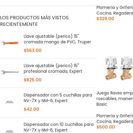
Plomería y Grifer
Cocina
,
Regadera
LOS PRODUCTOS MÁS VISTOS
$
329.00
RECIENTEMENTE
AÑADIR AL CARR
Llave ajustable (perico) 15"
cromada mango de PVC, Truper
$
563.00
Llave ajustable (perico) 15"
profesional cromada, Expert
$
825.00
Juego llaves emp
Dispensador con 5 cuchillas para
roscables, maner
NV-7X y NM-6, Expert
Basic
$
42.00
Plomería y Grifer
Cocina
,
Regadera
Dispensador con 10 cuchillas para
$
500.00
NV-7X y NM-6, Expert