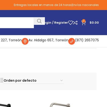
Entregas locales en menos de 24 horas
Envíos nacionales
0
Login / Register
$
0.00
 227, Torreón
Av. Hidalgo 657, Torreón
(871) 2657075