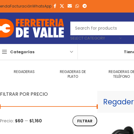
ienda
Facturación
WhatsApp
SELECT CATEGORY
Categorías
Tien
Inicio
Plomería y Grifería
Baño y Cocina
Regaderas
Página 3
Mo
REGADERAS
REGADERAS DE
REGADERAS D
PLATO
TELÉFONO
FILTRAR POR PRECIO
Regader
Precio:
$60
—
$1,160
FILTRAR