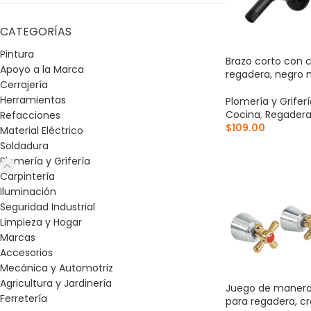
CATEGORÍAS
Pintura
Brazo corto con 
Apoyo a la Marca
regadera, negro 
Cerrajería
Herramientas
Plomería y Grifer
Cocina
,
Regadera
Refacciones
$
109.00
Material Eléctrico
Soldadura
AÑADIR AL CARR
Plomería y Grifería
Carpintería
Iluminación
Seguridad Industrial
Limpieza y Hogar
Marcas
Accesorios
Mecánica y Automotriz
Agricultura y Jardinería
Juego de manera
Ferretería
para regadera, c