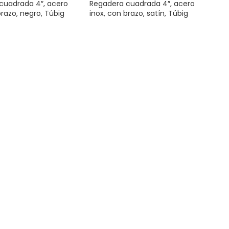
cuadrada 4″, acero
Regadera cuadrada 4″, acero
brazo, negro, Túbig
inox, con brazo, satín, Túbig
 Grifería
,
Baño y
Plomería y Grifería
,
Baño y
gaderas
,
Regaderas
Cocina
,
Regaderas
,
Regaderas
$
375.00
AL CARRITO
AÑADIR AL CARRITO
cuadrada 4″, acero
Regadera cuadrada 6″, acero
razo, satín, Túbig
inox, con brazo, cromo, Túbig
 Grifería
,
Baño y
Plomería y Grifería
,
Baño y
gaderas
,
Regaderas
Cocina
,
Regaderas
,
Regaderas
$
455.00