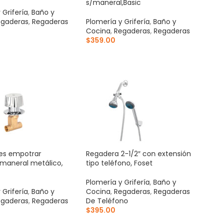
s/maneral,Basic
 Grifería
,
Baño y
gaderas
,
Regaderas
Plomería y Grifería
,
Baño y
Cocina
,
Regaderas
,
Regaderas
$
359.00
AL CARRITO
AÑADIR AL CARRITO
ves empotrar
Regadera 2-1/2″ con extensión
 maneral metálico,
tipo teléfono, Foset
Plomería y Grifería
,
Baño y
 Grifería
,
Baño y
Cocina
,
Regaderas
,
Regaderas
gaderas
,
Regaderas
De Teléfono
$
395.00