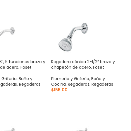
AL CARRITO
AÑADIR AL CARRITO
″, 5 funciones brazo y
Regadera cónica 2-1/2″ brazo y
de acero, Foset
chapetón de acero, Foset
 Grifería
,
Baño y
Plomería y Grifería
,
Baño y
gaderas
,
Regaderas
Cocina
,
Regaderas
,
Regaderas
$
155.00
AL CARRITO
AÑADIR AL CARRITO