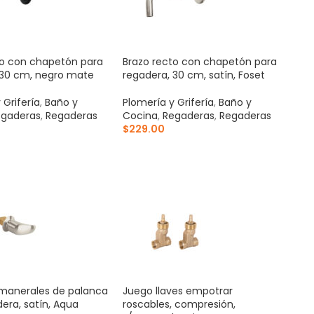
to con chapetón para
Brazo recto con chapetón para
 30 cm, negro mate
regadera, 30 cm, satín, Foset
 Grifería
,
Baño y
Plomería y Grifería
,
Baño y
gaderas
,
Regaderas
Cocina
,
Regaderas
,
Regaderas
$
229.00
AL CARRITO
AÑADIR AL CARRITO
manerales de palanca
Juego llaves empotrar
era, satín, Aqua
roscables, compresión,