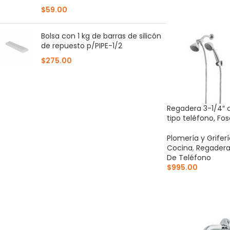
AÑADIR AL CARR
$
59.00
Bolsa con 1 kg de barras de silicón
de repuesto p/PIPE-1/2
$
275.00
Regadera 3-1/4″ 
tipo teléfono, Fos
Plomería y Grifer
Cocina
,
Regadera
De Teléfono
$
995.00
AÑADIR AL CARR