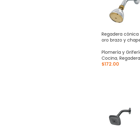
Regadera cónica 
oro brazo y chap
Plomería y Grifer
Cocina
,
Regadera
$
172.00
AÑADIR AL CARR