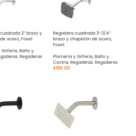
cuadrada 2″ brazo y
Regadera cuadrada 3-3/4″
de acero, Foset
brazo y chapetón de acero,
Foset
 Grifería
,
Baño y
gaderas
,
Regaderas
Plomería y Grifería
,
Baño y
Cocina
,
Regaderas
,
Regaderas
$
165.00
AL CARRITO
AÑADIR AL CARRITO