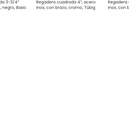
da 3-3/4″
Regadera cuadrada 4″, acero
Regadera 
 negro, Basic
inox, con brazo, cromo, Túbig
inox, con 
ía
,
Baño y
Plomería y Grifería
,
Baño y
Plomería y
s
,
Regaderas
Cocina
,
Regaderas
,
Regaderas
Cocina
,
Re
$
325.00
$
369.00
ITO
AÑADIR AL CARRITO
AÑADIR 
a 4″, acero
Regadera cuadrada 4″, acero
Regadera 
romo, Túbig
inox, sin brazo, negro, Tubig
inox, sin b
ía
,
Baño y
Plomería y Grifería
,
Baño y
Plomería y
s
,
Regaderas
Cocina
,
Regaderas
,
Regaderas
Cocina
,
Re
$
209.00
$
215.00