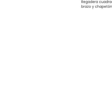
Regadera cuadra
brazo y chapetón,
Plomería y Grifer
Cocina
,
Regadera
$
172.00
AÑADIR AL CARR
Regadera cuadrad
inox, sin brazo, c
Plomería y Grifer
Cocina
,
Regadera
$
195.00