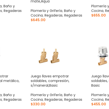
mate,Aqua
ía
,
Baño y
Plomería y
s
,
Regaderas
Plomería y Grifería
,
Baño y
Cocina
,
Re
Cocina
,
Regaderas
,
Regaderas
$
655.00
$
645.00
ITO
AÑADIR 
AÑADIR AL CARRITO
otrar
Juego llaves empotrar
Juego lla
al metálico,
soldables, compresión,
soldables,
s/maneral,Basic
Basic
ía
,
Baño y
Plomería y Grifería
,
Baño y
Plomería y
s
,
Regaderas
Cocina
,
Regaderas
,
Regaderas
Cocina
,
Re
$
330.00
$
455.00