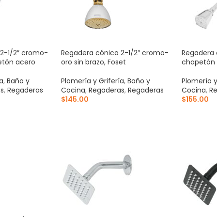
2-1/2″ cromo-
Regadera cónica 2-1/2″ cromo-
Regadera 
etón acero
oro sin brazo, Foset
chapetón 
ía
,
Baño y
Plomería y Grifería
,
Baño y
Plomería y
s
,
Regaderas
Cocina
,
Regaderas
,
Regaderas
Cocina
,
Re
$
145.00
$
155.00
ITO
AÑADIR AL CARRITO
AÑADIR 