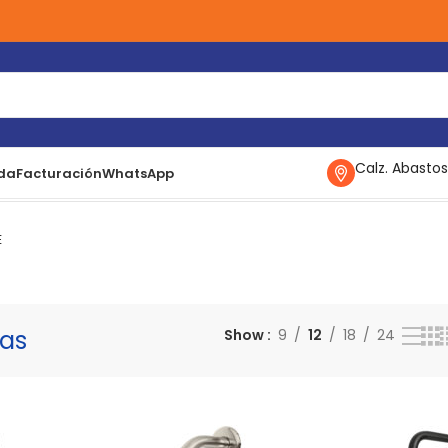
Calz. Abastos
da
Facturación
WhatsApp
strando 25–36 de 74 resultados
E
as
Show
9
12
18
24