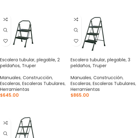
AÑADIR AL CARRITO
AÑADIR AL CARRITO
Escalera tubular, plegable, 2
Escalera tubular, plegable, 3
peldaños, Truper
peldaños, Truper
Manuales
,
Construcción
,
Manuales
,
Construcción
,
Escaleras
,
Escaleras Tubulares
,
Escaleras
,
Escaleras Tubulares
,
Herramientas
Herramientas
$
645.00
$
865.00
AÑADIR AL CARRITO
AÑADIR AL CARRITO