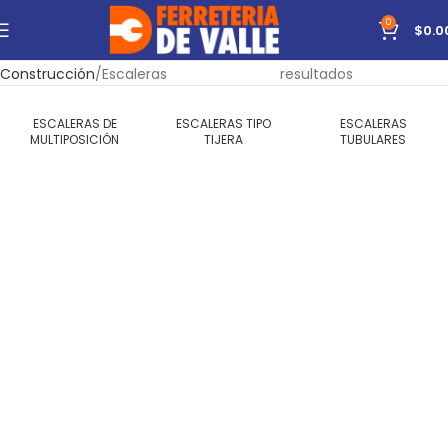
0
$
0.0
Inicio
Herramientas
Manuales
Mostrando todos los 5
Construcción
Escaleras
resultados
ESCALERAS DE
ESCALERAS TIPO
ESCALERAS
MULTIPOSICIÓN
TIJERA
TUBULARES