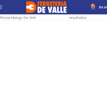
0
$
0.0
Inicio
Herramientas
Manuales
Pinzas
Mostrando todos los 3
Pinzas Mango De Vinil
resultados