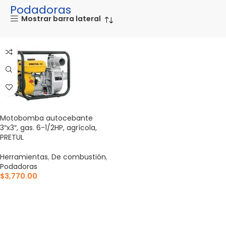
Podadoras
Mostrar barra lateral
Motobomba autocebante
3″x3″, gas. 6-1/2HP, agrícola,
PRETUL
Herramientas
,
De combustión
,
Podadoras
$
3,770.00
AÑADIR AL CARRITO