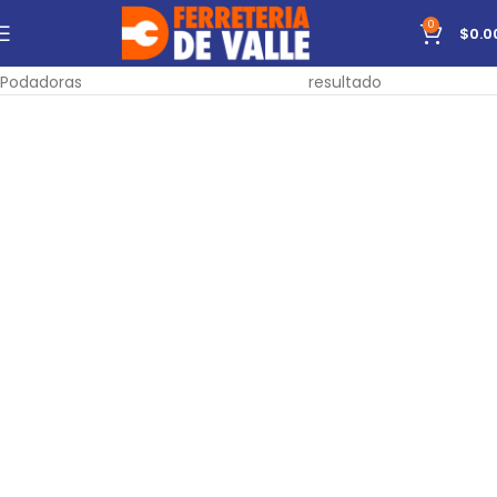
0
$
0.0
Inicio
Herramientas
De combustión
Mostrando el único
Podadoras
resultado