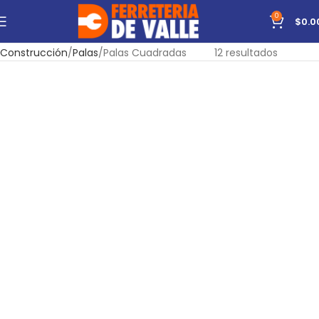
0
$
0.0
Inicio
Herramientas
Manuales
Mostrando todos los
Construcción
Palas
Palas Cuadradas
12 resultados