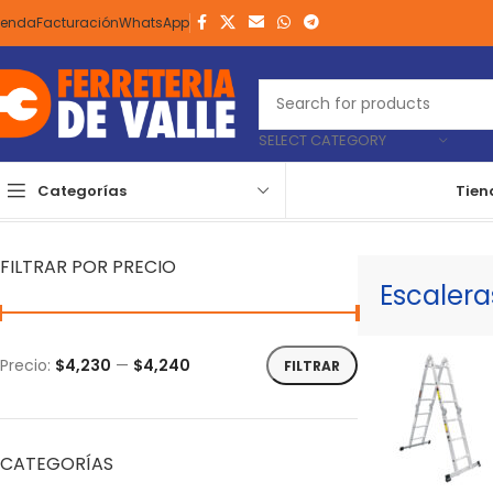
ienda
Facturación
WhatsApp
SELECT CATEGORY
Categorías
Tien
Inicio
Herramientas
Manuales
Construcción
Escaleras
Escaler
FILTRAR POR PRECIO
Escalera
Precio:
$4,230
—
$4,240
FILTRAR
CATEGORÍAS