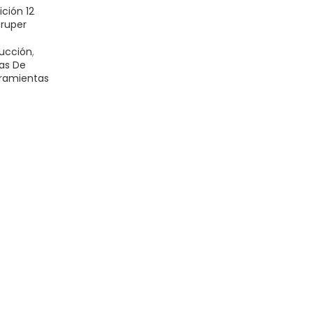
ición 12
Truper
ucción
,
ras De
ramientas
ITO