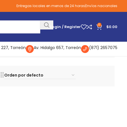
Entregas locales en menos de 24 horas
Envíos nacionales
0
Login / Register
$
0.00
 227, Torreón
Av. Hidalgo 657, Torreón
(871) 2657075