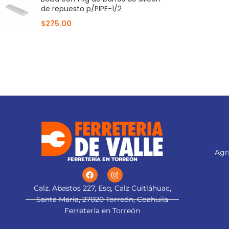
de repuesto p/PIPE-1/2
$
275.00
Agri
FERRETERÍA EN TORREÓN
Calz. Abastos 227, Esq, Calz Cuitláhuac,
Santa María, 27020 Torreón, Coahuila
Ferretería en Torreón