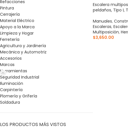
Refacciones
Escalera multipos
Pintura
peldaños, Tipo I, 
Cerrajería
Material Eléctrico
Manuales
,
Constr
Escaleras
,
Escale
Apoyo a la Marca
Multiposición
,
Her
Limpieza y Hogar
$
3,650.00
Ferretería
Agricultura y Jardinería
AÑADIR AL CARR
Mecánica y Automotriz
Accesorios
Marcas
Herramientas
Seguridad Industrial
Iluminación
Carpintería
Plomería y Grifería
Soldadura
LOS PRODUCTOS MÁS VISTOS