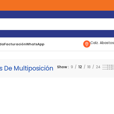
Calz. Abastos
da
Facturación
WhatsApp
as De Multiposición
Mostrando el único resultado
s De Multiposición
Show
9
12
18
24