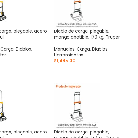
carga, plegable, acero,
Diablo de carga, plegable,
ul
mango abatible, 170 kg, Truper
,
Carga
,
Diablos
,
Manuales
,
Carga
,
Diablos
,
tas
Herramientas
$
1,485.00
AL CARRITO
AÑADIR AL CARRITO
carga, plegable, acero,
Diablo de carga, plegable,
ul
mango abatible, 170 kg, Truper