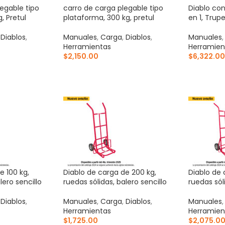
egable tipo
carro de carga plegable tipo
Diablo con
, Pretul
plataforma, 300 kg, pretul
en 1, Trupe
,
Diablos
,
Manuales
,
Carga
,
Diablos
,
Manuales
Herramientas
Herramien
$
2,150.00
$
6,322.00
ITO
AÑADIR AL CARRITO
AÑADIR 
e 100 kg,
Diablo de carga de 200 kg,
Diablo de 
lero sencillo
ruedas sólidas, balero sencillo
ruedas sól
,
Diablos
,
Manuales
,
Carga
,
Diablos
,
Manuales
Herramientas
Herramien
$
1,725.00
$
2,075.0