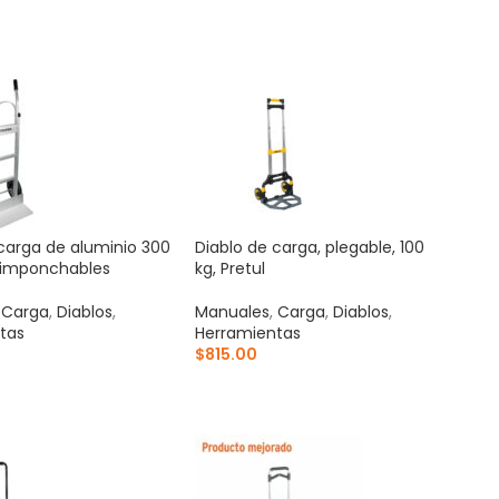
AL CARRITO
AÑADIR AL CARRITO
carga de aluminio 300
Diablo de carga, plegable, 100
 imponchables
kg, Pretul
,
Carga
,
Diablos
,
Manuales
,
Carga
,
Diablos
,
tas
Herramientas
0
$
815.00
AL CARRITO
AÑADIR AL CARRITO