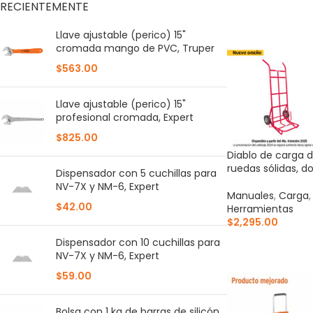
RECIENTEMENTE
AÑADIR AL CARR
Llave ajustable (perico) 15"
cromada mango de PVC, Truper
$
563.00
Llave ajustable (perico) 15"
profesional cromada, Expert
$
825.00
Diablo de carga d
ruedas sólidas, d
Dispensador con 5 cuchillas para
NV-7X y NM-6, Expert
Manuales
,
Carga
$
42.00
Herramientas
$
2,295.00
Dispensador con 10 cuchillas para
AÑADIR AL CARR
NV-7X y NM-6, Expert
$
59.00
Bolsa con 1 kg de barras de silicón