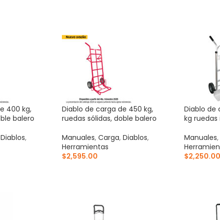
ITO
AÑADIR AL CARRITO
AÑADIR 
e 400 kg,
Diablo de carga de 450 kg,
Diablo de 
oble balero
ruedas sólidas, doble balero
kg ruedas
,
Diablos
,
Manuales
,
Carga
,
Diablos
,
Manuales
Herramientas
Herramien
$
2,595.00
$
2,250.0
ITO
AÑADIR AL CARRITO
AÑADIR 