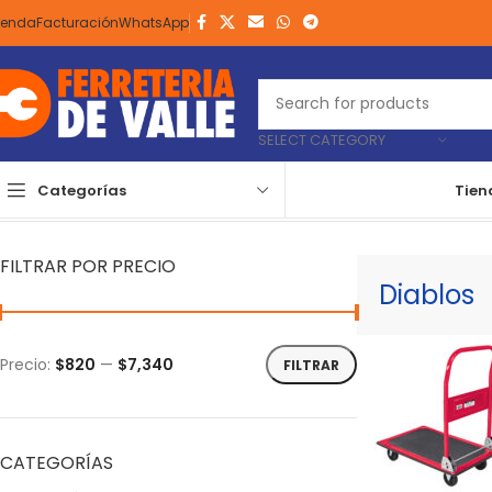
ienda
Facturación
WhatsApp
SELECT CATEGORY
Categorías
Tien
Inicio
Herramientas
Manuales
Carga
Diablos
Página 2
Mostrand
FILTRAR POR PRECIO
Diablos
Precio:
$820
—
$7,340
FILTRAR
CATEGORÍAS