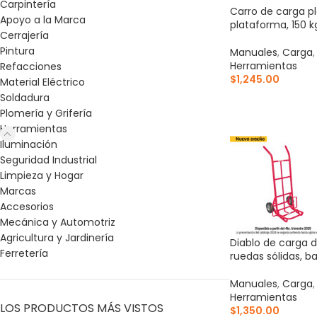
Carpintería
Carro de carga pl
Apoyo a la Marca
plataforma, 150 kg
Cerrajería
Pintura
Manuales
,
Carga
Herramientas
Refacciones
$
1,245.00
Material Eléctrico
Soldadura
AÑADIR AL CARR
Plomería y Grifería
Herramientas
Iluminación
Seguridad Industrial
Limpieza y Hogar
Marcas
Accesorios
Mecánica y Automotriz
Agricultura y Jardinería
Diablo de carga d
Ferretería
ruedas sólidas, ba
Manuales
,
Carga
Herramientas
LOS PRODUCTOS MÁS VISTOS
$
1,350.00