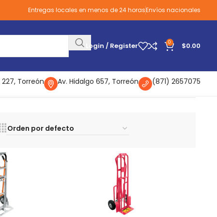
Entregas locales en menos de 24 horas
Envíos nacionales
0
Login / Register
$
0.00
 227, Torreón
Av. Hidalgo 657, Torreón
(871) 2657075