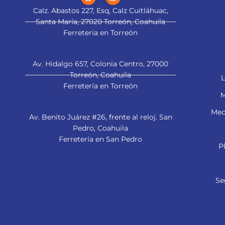
Calz. Abastos 227, Esq, Calz Cuitláhuac,
Santa María, 27020 Torreón, Coahuila
Ferretería en Torreón
Av. Hidalgo 657, Colonia Centro, 27000
Torreón, Coahuila
L
Ferretería en Torreón
M
Mec
Av. Benito Juárez #26, frente al reloj. San
Pedro, Coahuila
Ferretería en San Pedro
P
Se