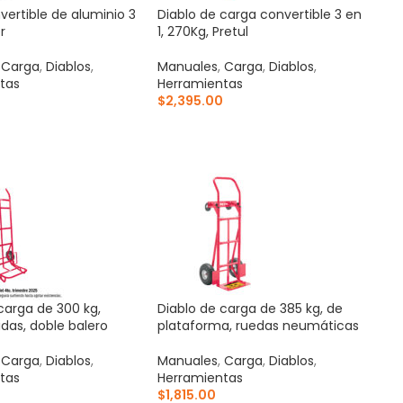
vertible de aluminio 3
Diablo de carga convertible 3 en
r
1, 270Kg, Pretul
,
Carga
,
Diablos
,
Manuales
,
Carga
,
Diablos
,
tas
Herramientas
$
2,395.00
AL CARRITO
AÑADIR AL CARRITO
carga de 300 kg,
Diablo de carga de 385 kg, de
idas, doble balero
plataforma, ruedas neumáticas
,
Carga
,
Diablos
,
Manuales
,
Carga
,
Diablos
,
tas
Herramientas
0
$
1,815.00