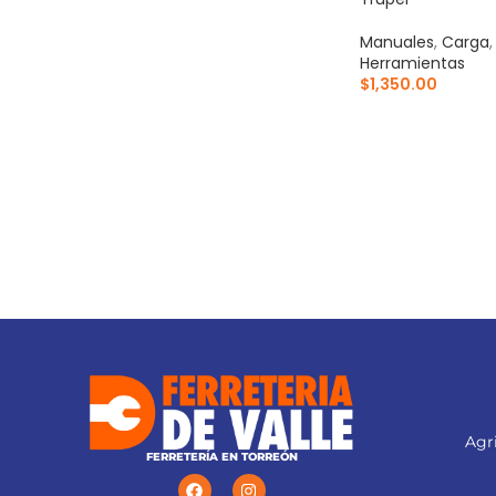
Manuales
,
Carga
Herramientas
$
1,350.00
AÑADIR AL CARR
Agri
FERRETERÍA EN TORREÓN