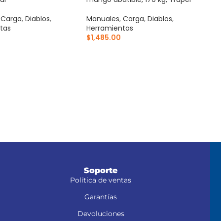
,
Carga
,
Diablos
,
Manuales
,
Carga
,
Diablos
,
tas
Herramientas
$
1,485.00
AL CARRITO
AÑADIR AL CARRITO
Soporte
Política de ventas
Garantías
Devoluciones