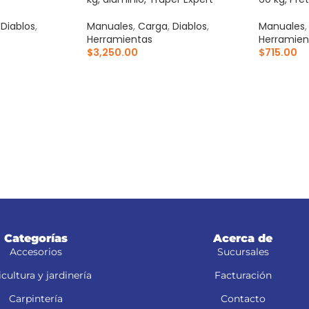
,
Diablos
,
Manuales
,
Carga
,
Diablos
,
Manuales
Herramientas
Herramien
$
3,250.00
$
715.00
ITO
AÑADIR AL CARRITO
AÑADIR 
Categorías
Acerca de
Accesorios
Sucursales
cultura y jardinería
Facturación
Carpintería
Contacto