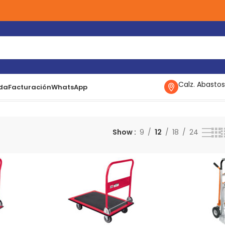
Calz. Abastos
da
Facturación
WhatsApp
o 13–16 de 16 resultados
Show
9
12
18
24