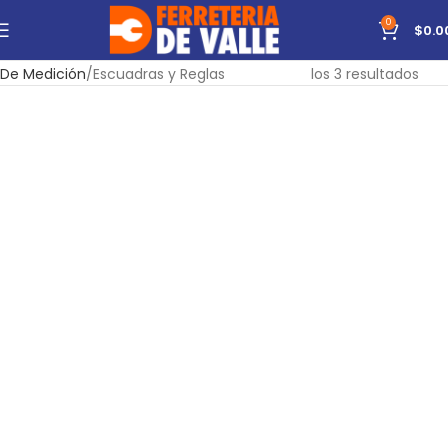
0
$
0.0
Inicio
Carpintería
Herramientas Manuales
Mostrando todos
De Medición
Escuadras y Reglas
los 3 resultados