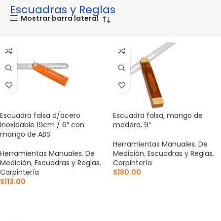
Escuadras y Reglas
Mostrar barra lateral
Escuadra falsa d/acero
Escuadra falsa, mango de
inoxidable 19cm / 6″ con
madera, 9″
mango de ABS
Herramientas Manuales
,
De
Herramientas Manuales
,
De
Medición
,
Escuadras y Reglas
,
Medición
,
Escuadras y Reglas
,
Carpintería
Carpintería
$
180.00
$
113.00
AÑADIR AL CARRITO
AÑADIR AL CARRITO