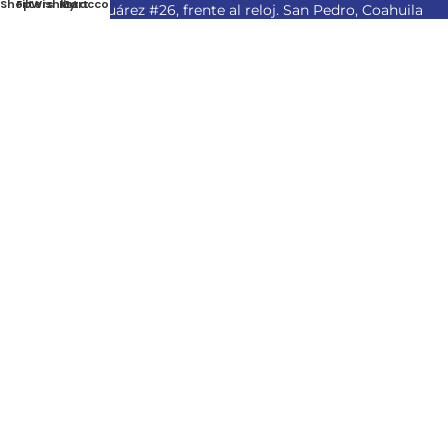
Shop
Filters
Wishlist
My account
Cart
Av. Benito Juárez #26, frente al reloj. San Pedro, Coahuila
Ferretería en San Pedro
Categorías
Accesorios
Agricultura y jardinería
Carpintería
Cerrajería
Ferretería
Heramientas
Iluminación
Limpieza y hogar
Material eléctrico
Mecánica y automotriz
Pintura
Plomería y grifería