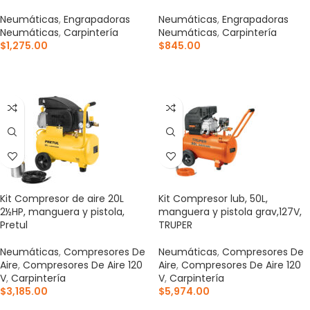
Neumáticas
,
Engrapadoras
Neumáticas
,
Engrapadoras
Neumáticas
,
Carpintería
Neumáticas
,
Carpintería
$
1,275.00
$
845.00
AÑADIR AL CARRITO
AÑADIR AL CARRITO
Kit Compresor de aire 20L
Kit Compresor lub, 50L,
2½HP, manguera y pistola,
manguera y pistola grav,127V,
Pretul
TRUPER
Neumáticas
,
Compresores De
Neumáticas
,
Compresores De
Aire
,
Compresores De Aire 120
Aire
,
Compresores De Aire 120
V
,
Carpintería
V
,
Carpintería
$
3,185.00
$
5,974.00