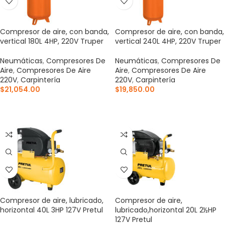
Compresor de aire, con banda,
Compresor de aire, con banda,
vertical 180L 4HP, 220V Truper
vertical 240L 4HP, 220V Truper
Neumáticas
,
Compresores De
Neumáticas
,
Compresores De
Aire
,
Compresores De Aire
Aire
,
Compresores De Aire
220V
,
Carpintería
220V
,
Carpintería
$
21,054.00
$
19,850.00
AÑADIR AL CARRITO
AÑADIR AL CARRITO
Compresor de aire, lubricado,
Compresor de aire,
horizontal 40L 3HP 127V Pretul
lubricado,horizontal 20L 2½HP
127V Pretul