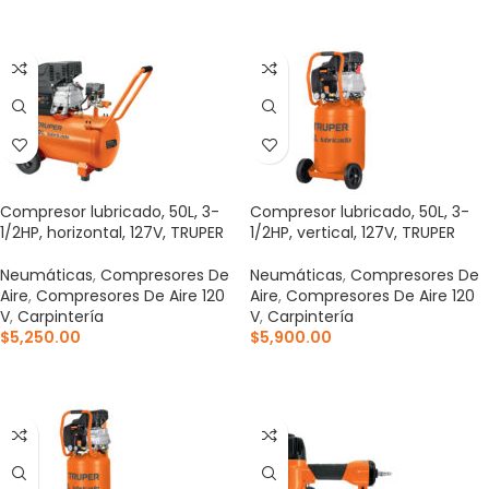
AÑADIR AL CARRITO
AÑADIR AL CARRITO
Compresor lubricado, 50L, 3-
Compresor lubricado, 50L, 3-
1/2HP, horizontal, 127V, TRUPER
1/2HP, vertical, 127V, TRUPER
Neumáticas
,
Compresores De
Neumáticas
,
Compresores De
Aire
,
Compresores De Aire 120
Aire
,
Compresores De Aire 120
V
,
Carpintería
V
,
Carpintería
$
5,250.00
$
5,900.00
AÑADIR AL CARRITO
AÑADIR AL CARRITO