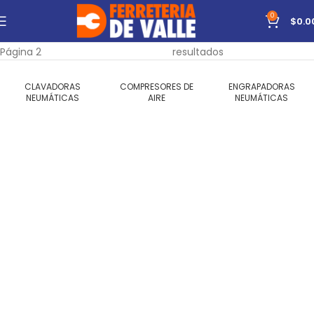
0
$
0.0
Inicio
Carpintería
Neumáticas
Mostrando 13–18 de 18
Página 2
resultados
CLAVADORAS
COMPRESORES DE
ENGRAPADORAS
NEUMÁTICAS
AIRE
NEUMÁTICAS