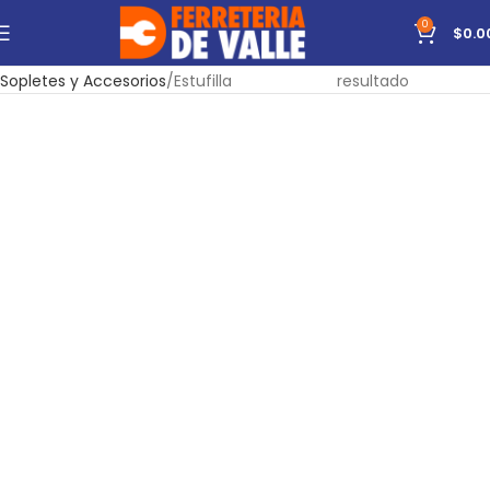
0
$
0.0
Inicio
Accesorios
Para Soldadura
Mostrando el único
Sopletes y Accesorios
Estufilla
resultado