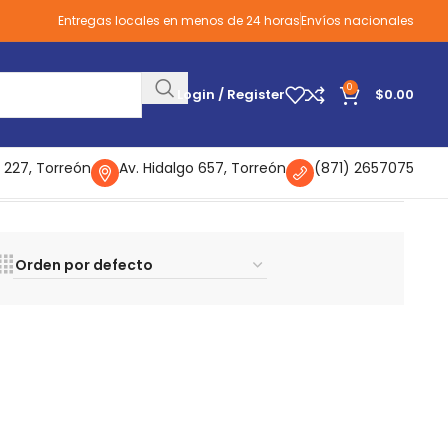
Entregas locales en menos de 24 horas
Envíos nacionales
0
Login / Register
$
0.00
 227, Torreón
Av. Hidalgo 657, Torreón
(871) 2657075