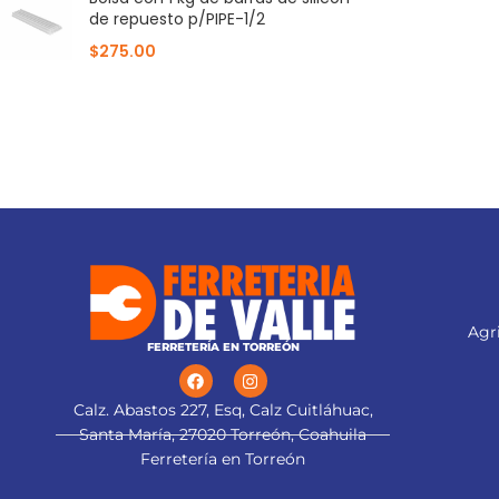
de repuesto p/PIPE-1/2
$
275.00
Agri
FERRETERÍA EN TORREÓN
Calz. Abastos 227, Esq, Calz Cuitláhuac,
Santa María, 27020 Torreón, Coahuila
Ferretería en Torreón