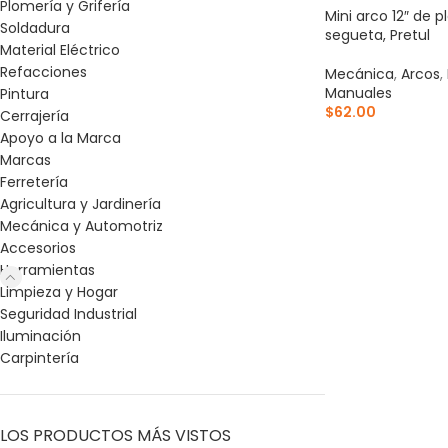
Plomería y Grifería
Mini arco 12″ de p
Soldadura
segueta, Pretul
Material Eléctrico
Refacciones
Mecánica
,
Arcos
,
Manuales
Pintura
$
62.00
Cerrajería
Apoyo a la Marca
AÑADIR AL CARR
Marcas
Ferretería
Agricultura y Jardinería
Mecánica y Automotriz
Accesorios
Herramientas
Limpieza y Hogar
Seguridad Industrial
Iluminación
Carpintería
LOS PRODUCTOS MÁS VISTOS