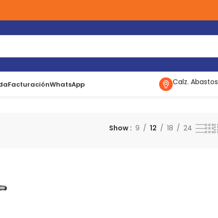
Calz. Abastos
da
Facturación
WhatsApp
ico resultado
Show
9
12
18
24