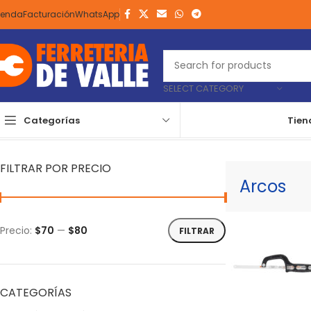
ienda
Facturación
WhatsApp
SELECT CATEGORY
Categorías
Tien
Inicio
Herramientas
Manuales
Mecánica
Arcos
Mostrando el ún
FILTRAR POR PRECIO
Arcos
Precio:
$70
—
$80
FILTRAR
CATEGORÍAS