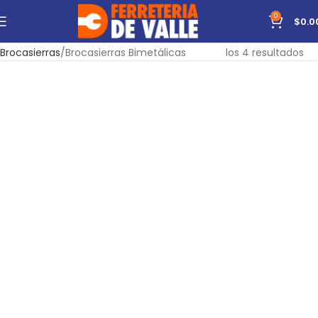
0
$
0.0
Inicio
Accesorios
Para Máquinas Eléctricas
Mostrando todos
Brocasierras
Brocasierras Bimetálicas
los 4 resultados