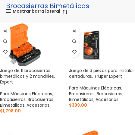
Brocasierras Bimetálicas
Mostrar barra lateral
Juego de 11 brocasierras
Juego de 3 piezas para instalar
bimetálicas y 2 mandriles,
cerraduras, Truper Expert
Expert
Para Máquinas Eléctricas
,
Para Máquinas Eléctricas
,
Brocasierras
,
Brocasierras
Brocasierras
,
Brocasierras
Bimetálicas
,
Accesorios
Bimetálicas
,
Accesorios
$
399.00
$
1,798.00
AÑADIR AL CARRITO
AÑADIR AL CARRITO