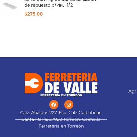
de repuesto p/PIPE-1/2
$
275.00
Agri
FERRETERÍA EN TORREÓN
Calz. Abastos 227, Esq, Calz Cuitláhuac,
Santa María, 27020 Torreón, Coahuila
Ferretería en Torreón