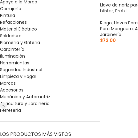
Apoyo a la Marca
Llave de nariz para
Cerrajería
blister, Pretul
Pintura
Refacciones
Riego
,
Llaves Para
Para Manguera
,
A
Material Eléctrico
Jardinería
Soldadura
$
72.00
Plomería y Grifería
Carpintería
AÑADIR AL CARR
Iluminación
Herramientas
Seguridad Industrial
Limpieza y Hogar
Marcas
Accesorios
Mecánica y Automotriz
Agricultura y Jardinería
Ferretería
LOS PRODUCTOS MÁS VISTOS