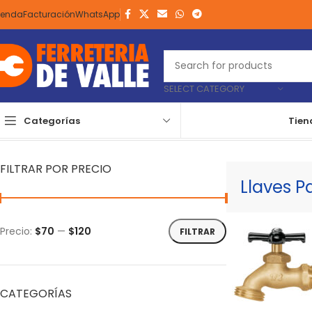
ienda
Facturación
WhatsApp
SELECT CATEGORY
Categorías
Tien
Inicio
Agricultura y Jardinería
Riego
Llaves Para Jardín
Llaves P
FILTRAR POR PRECIO
Llaves 
Precio:
$70
—
$120
FILTRAR
CATEGORÍAS