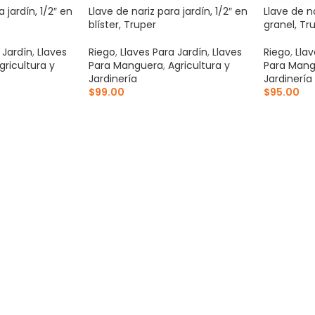
 jardín, 1/2″ en
Llave de nariz para jardín, 1/2″ en
Llave de na
blíster, Truper
granel, Tr
 Jardín
,
Llaves
Riego
,
Llaves Para Jardín
,
Llaves
Riego
,
Llav
gricultura y
Para Manguera
,
Agricultura y
Para Mang
Jardinería
Jardinería
$
99.00
$
95.00
ITO
AÑADIR AL CARRITO
AÑADIR 