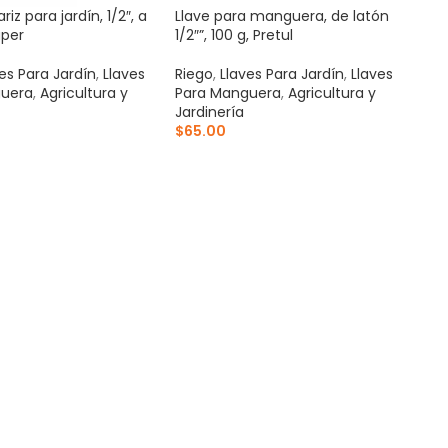
riz para jardín, 1/2″, a
Llave para manguera, de latón
uper
1/2″”, 100 g, Pretul
es Para Jardín
,
Llaves
Riego
,
Llaves Para Jardín
,
Llaves
uera
,
Agricultura y
Para Manguera
,
Agricultura y
Jardinería
$
65.00
AL CARRITO
AÑADIR AL CARRITO