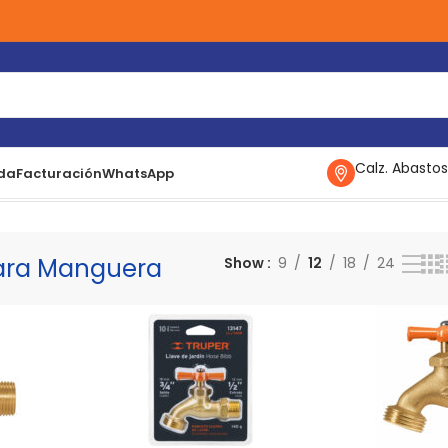
Calz. Abastos
da
Facturación
WhatsApp
ara Manguera
Mostrando todos los 4 resultados
Para Manguera
Show
9
12
18
24