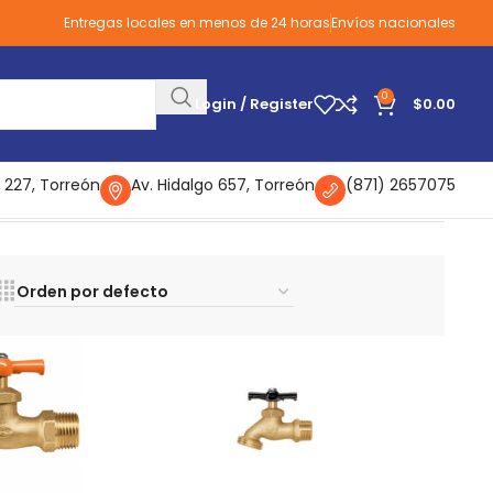
Entregas locales en menos de 24 horas
Envíos nacionales
0
Login / Register
$
0.00
 227, Torreón
Av. Hidalgo 657, Torreón
(871) 2657075