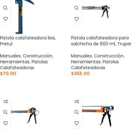
Pistola calafateadora lisa,
Pistola calafateadora para
Pretul
salchicha de 600 ml, Truper
Manuales
,
Construcción
,
Manuales
,
Construcción
,
Herramientas
,
Pistolas
Herramientas
,
Pistolas
Calafateadoras
Calafateadoras
$
70.00
$
355.00
AÑADIR AL CARRITO
AÑADIR AL CARRITO