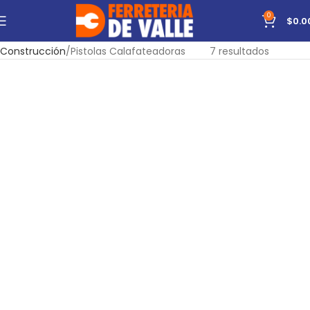
0
$
0.0
Inicio
Herramientas
Manuales
Mostrando todos los
Construcción
Pistolas Calafateadoras
7 resultados