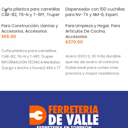
Cuña plástica para carretillas
Dispensador con 100 cuchillas
CAR-82, T6-N y T-6FF, Truper
para NV-7X y NM-6, Expert
Para Construcción
,
Llantas y
Para Limpieza y Hogar
,
Para
Accesorios
,
Accesorios
Artículos De Cocina
,
$
55.00
Accesorios
$
370.00
AÑADIR AL CARRITO
AÑADIR AL CARRITO
Cuña plástica para carretillas
Acero 103Cr3, 3X más durable
CAR-82, T6-N y T-6FF, Truper
que las de acero al carbono
INFORMACIÓN TÉCNICA Medidas
Doble bisel para cortes más
(Largo x Ancho x Fondo) 460 x 77
precisos y mayor resistencia
Para navajas NV-7X, NM-6, NM-
6P, NM-6S y NV-6X
FERRETERÍA EN TORREÓN