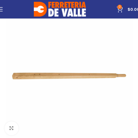
0
$
0.0
Click to enlarge