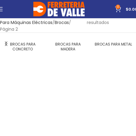
0
$
0.0
Inicio
Accesorios
Mostrando 13–24 de 72
Para Máquinas Eléctricas
Brocas
resultados
Página 2
BROCAS PARA
BROCAS PARA METAL
JUEGOS DE BROCA
MADERA