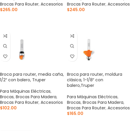
Brocas Para Router
,
Accesorios
Brocas Para Router
,
Accesorios
$
265.00
$
245.00
AÑADIR AL CARRITO
AÑADIR AL CARRITO
Broca para router, media caña,
Broca para router, moldura
1/2″ con balero, Truper
clásica, 1-1/8″ con
balero,Truper
Para Máquinas Eléctricas
,
Brocas
,
Brocas Para Madera
,
Para Máquinas Eléctricas
,
Brocas Para Router
,
Accesorios
Brocas
,
Brocas Para Madera
,
$
102.00
Brocas Para Router
,
Accesorios
$
165.00
AÑADIR AL CARRITO
AÑADIR AL CARRITO