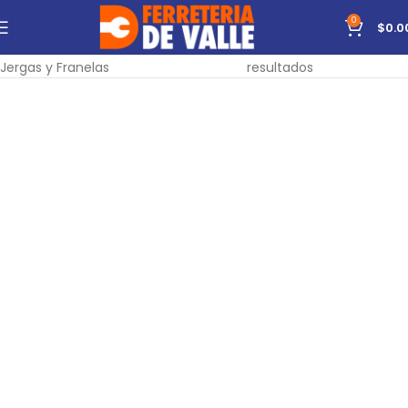
0
$
0.0
Inicio
Limpieza y Hogar
Limpieza
Mostrando todos los 9
Jergas y Franelas
resultados