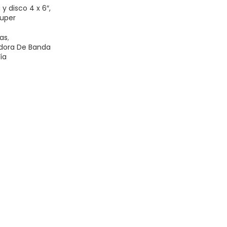
y disco 4 x 6″,
ruper
cas
,
adora De Banda
ía
ITO