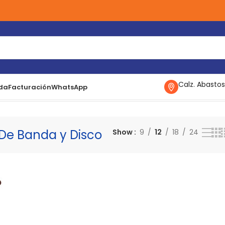
Calz. Abastos
da
Facturación
WhatsApp
e Banda y Disco
Mostrando el único resultado
 De Banda y Disco
Show
9
12
18
24