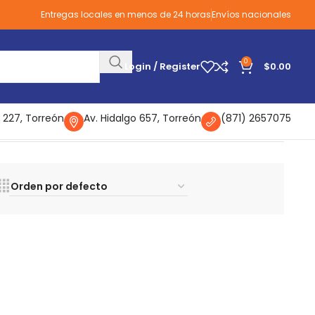
Entregas locales en menos de 24 horas
Envíos nacionales
0
Login / Register
$
0.00
 227, Torreón
Av. Hidalgo 657, Torreón
(871) 2657075