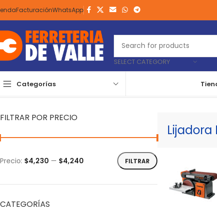
ienda
Facturación
WhatsApp
SELECT CATEGORY
Categorías
Tien
Inicio
Carpintería
Máquinas Eléctricas
Estacionarias
Lijadora D
FILTRAR POR PRECIO
Lijadora
Precio:
$4,230
—
$4,240
FILTRAR
CATEGORÍAS