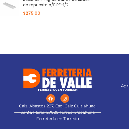
de repuesto p/PIPE-1/2
$
275.00
Agri
FERRETERÍA EN TORREÓN
Calz. Abastos 227, Esq, Calz Cuitláhuac,
Santa María, 27020 Torreón, Coahuila
Ferretería en Torreón