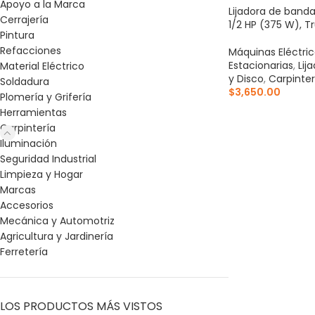
Apoyo a la Marca
Lijadora de banda 
Cerrajería
1/2 HP (375 W), T
Pintura
Refacciones
Máquinas Eléctri
Estacionarias
,
Lij
Material Eléctrico
y Disco
,
Carpinter
Soldadura
$
3,650.00
Plomería y Grifería
Herramientas
AÑADIR AL CARR
Carpintería
Iluminación
Seguridad Industrial
Limpieza y Hogar
Marcas
Accesorios
Mecánica y Automotriz
Agricultura y Jardinería
Ferretería
LOS PRODUCTOS MÁS VISTOS