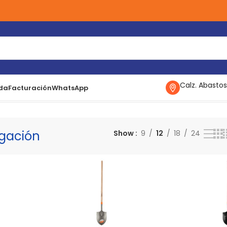
Calz. Abastos
da
Facturación
WhatsApp
ción
Mostrando todos los 5 resultados
igación
Show
9
12
18
24