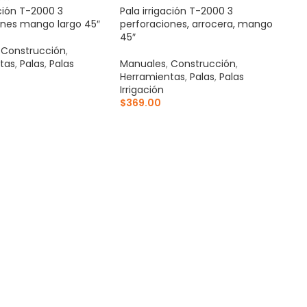
ación T-2000 3
Pala irrigación T-2000 3
ones mango largo 45″
perforaciones, arrocera, mango
45″
,
Construcción
,
tas
,
Palas
,
Palas
Manuales
,
Construcción
,
Herramientas
,
Palas
,
Palas
Irrigación
$
369.00
AL CARRITO
AÑADIR AL CARRITO