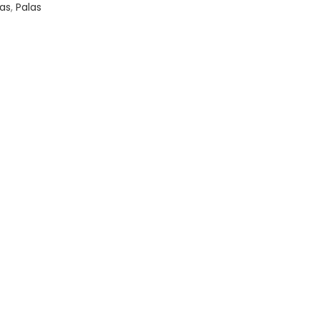
las
,
Palas
ITO