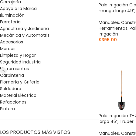
Cerrajería
Pala irrigación Cl
Apoyo a la Marca
mango largo 49″,
Iluminación
Ferretería
Manuales
,
Constr
Herramientas
,
Pa
Agricultura y Jardinería
Irrigación
Mecánica y Automotriz
$
395.00
Accesorios
Marcas
AÑADIR AL CARR
Limpieza y Hogar
Seguridad Industrial
Herramientas
Carpintería
Plomería y Grifería
Soldadura
Material Eléctrico
Refacciones
Pintura
Pala irrigación 
largo 45″, Truper
LOS PRODUCTOS MÁS VISTOS
Manuales
,
Constr