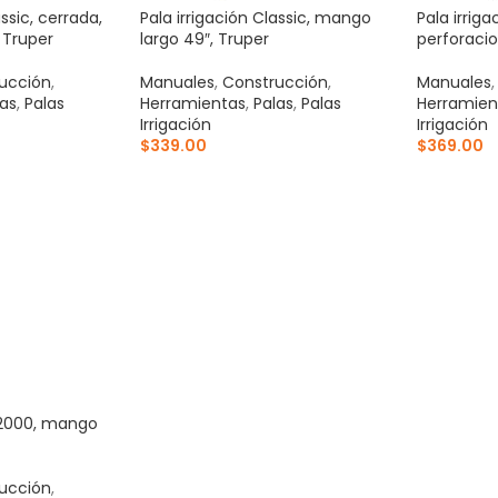
assic, cerrada,
Pala irrigación Classic, mango
Pala irrig
 Truper
largo 49″, Truper
perforaci
ucción
,
Manuales
,
Construcción
,
Manuales
las
,
Palas
Herramientas
,
Palas
,
Palas
Herramien
Irrigación
Irrigación
$
339.00
$
369.00
ITO
AÑADIR AL CARRITO
AÑADIR 
T-2000, mango
ucción
,