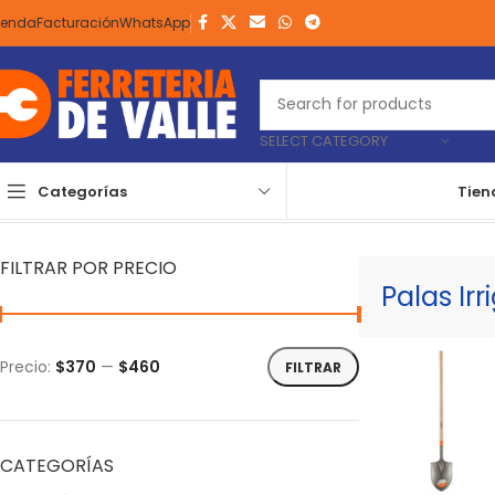
ienda
Facturación
WhatsApp
SELECT CATEGORY
Categorías
Tien
Inicio
Herramientas
Manuales
Construcción
Palas
Palas Irriga
FILTRAR POR PRECIO
Palas Irr
Precio:
$370
—
$460
FILTRAR
CATEGORÍAS