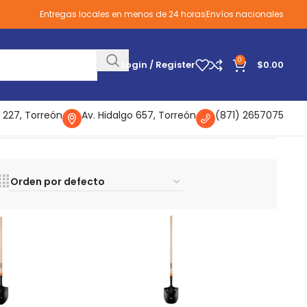
Entregas locales en menos de 24 horas
Envíos nacionales
0
Login / Register
$
0.00
 227, Torreón
Av. Hidalgo 657, Torreón
(871) 2657075