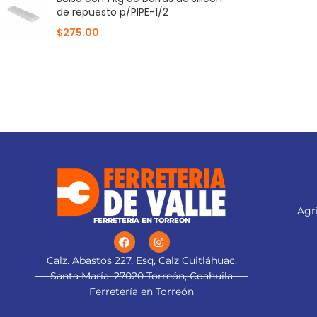
de repuesto p/PIPE-1/2
$
275.00
Agri
FERRETERÍA EN TORREÓN
Calz. Abastos 227, Esq, Calz Cuitláhuac,
Santa María, 27020 Torreón, Coahuila
Ferretería en Torreón