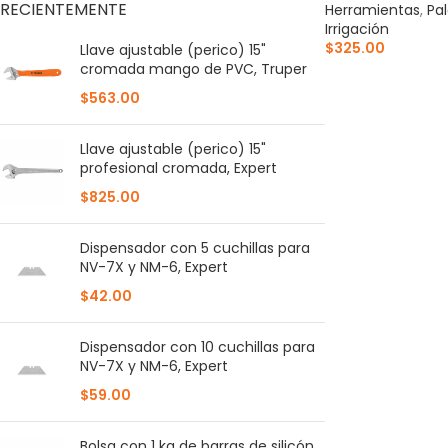
RECIENTEMENTE
Herramientas
,
Pa
Irrigación
$
325.00
Llave ajustable (perico) 15"
cromada mango de PVC, Truper
AÑADIR AL CARR
$
563.00
Llave ajustable (perico) 15"
profesional cromada, Expert
$
825.00
Dispensador con 5 cuchillas para
NV-7X y NM-6, Expert
$
42.00
Dispensador con 10 cuchillas para
NV-7X y NM-6, Expert
$
59.00
Bolsa con 1 kg de barras de silicón