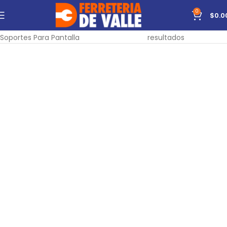
0
$
0.0
Inicio
Material Eléctrico
Audio y Video
Mostrando todos los 7
Soportes Para Pantalla
resultados