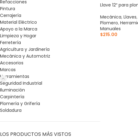
Refacciones
Llave 12″ para pl
Pintura
Cerrajería
Mecánica
,
Llaves
Material Eléctrico
Plomero
,
Herrami
Manuales
Apoyo a la Marca
$
215.00
Limpieza y Hogar
Ferretería
AÑADIR AL CARR
Agricultura y Jardinería
Mecánica y Automotriz
Accesorios
Marcas
Herramientas
Seguridad Industrial
Iluminación
Carpintería
Plomería y Grifería
Soldadura
LOS PRODUCTOS MÁS VISTOS