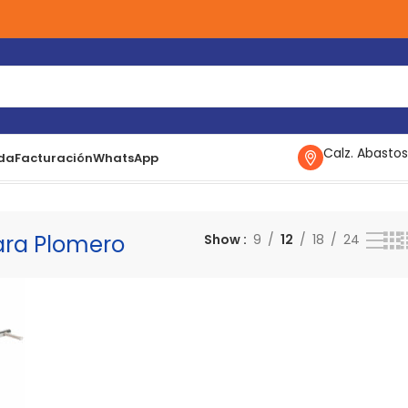
Calz. Abastos
da
Facturación
WhatsApp
omero
Mostrando el único resultado
ara Plomero
Show
9
12
18
24