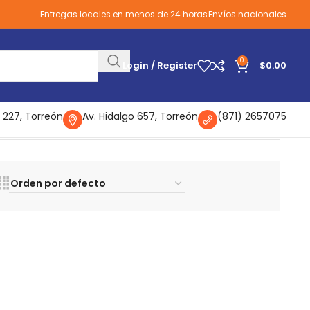
Entregas locales en menos de 24 horas
Envíos nacionales
0
Login / Register
$
0.00
 227, Torreón
Av. Hidalgo 657, Torreón
(871) 2657075