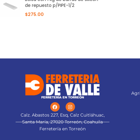
de repuesto p/PIPE-1/2
$
275.00
Agri
FERRETERÍA EN TORREÓN
Calz. Abastos 227, Esq, Calz Cuitláhuac,
Santa María, 27020 Torreón, Coahuila
Ferretería en Torreón