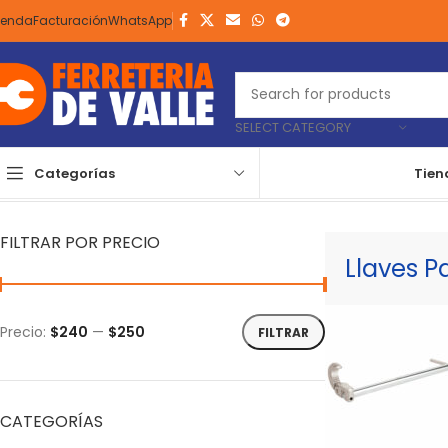
ienda
Facturación
WhatsApp
SELECT CATEGORY
Categorías
Tien
Inicio
Herramientas
Manuales
Mecánica
Llaves
Llaves Para Pl
FILTRAR POR PRECIO
Llaves P
Precio:
$240
—
$250
FILTRAR
CATEGORÍAS