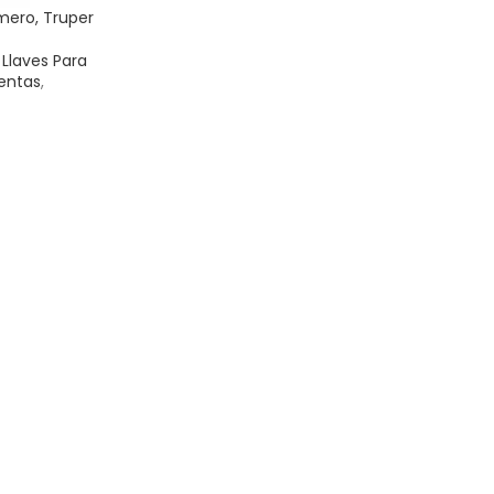
omero, Truper
,
Llaves Para
entas
,
ITO