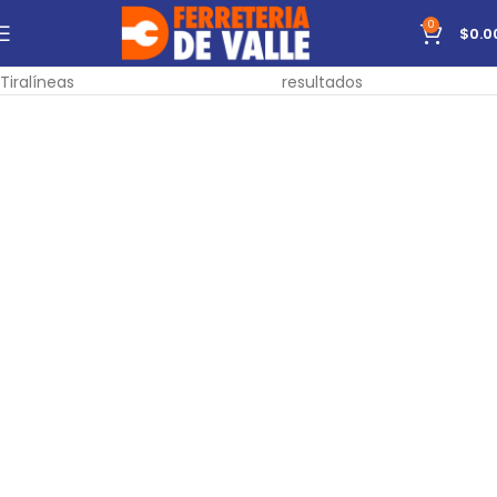
0
$
0.0
Inicio
Herramientas
De Medición
Mostrando todos los 4
Tiralíneas
resultados