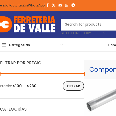
ienda
Facturación
WhatsApp
SELECT CATEGORY
Categorías
Tien
Inicio
Material Eléctrico
Componentes Kit CFE
Mostrando todos l
FILTRAR POR PRECIO
Compone
Precio:
$100
—
$230
FILTRAR
CATEGORÍAS