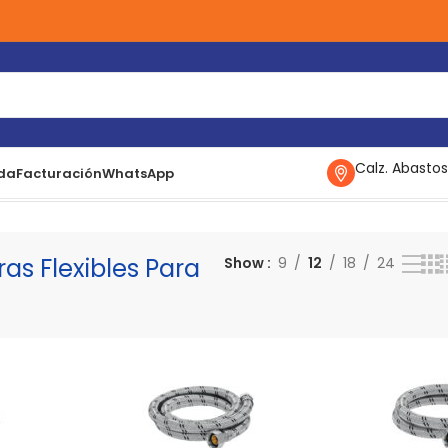
Calz. Abastos
da
Facturación
WhatsApp
Flexibles
Mangueras Flexibles Para Boiler
Mostrando todos los 3 
s Flexibles Para
Show
9
12
18
24