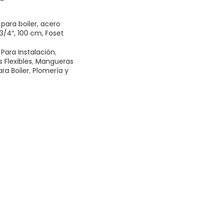
ara boiler, acero
x3/4″, 100 cm, Foset
Para Instalación
,
Flexibles
,
Mangueras
ara Boiler
,
Plomería y
AL CARRITO