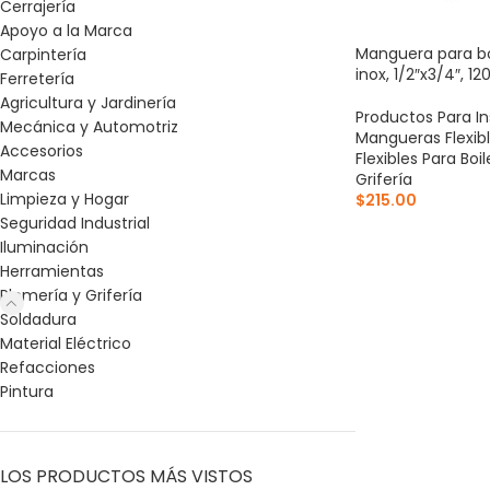
Cerrajería
Apoyo a la Marca
Manguera para bo
Carpintería
inox, 1/2″x3/4″, 1
Ferretería
Agricultura y Jardinería
Productos Para In
Mecánica y Automotriz
Mangueras Flexib
Accesorios
Flexibles Para Boil
Marcas
Grifería
Limpieza y Hogar
$
215.00
Seguridad Industrial
AÑADIR AL CARR
Iluminación
Herramientas
Plomería y Grifería
Soldadura
Material Eléctrico
Refacciones
Pintura
LOS PRODUCTOS MÁS VISTOS