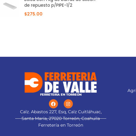
de repuesto p/PIPE-1/2
$
275.00
Agri
FERRETERÍA EN TORREÓN
Calz. Abastos 227, Esq, Calz Cuitláhuac,
Santa María, 27020 Torreón, Coahuila
Ferretería en Torreón