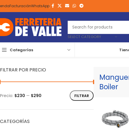
ienda
Facturación
WhatsApp
SELECT CATEGORY
Categorías
Tien
Inicio
Plomería y Grifería
Productos Para Instalación
Mangueras 
FILTRAR POR PRECIO
Manguera
Boiler
Precio:
$230
—
$290
FILTRAR
CATEGORÍAS