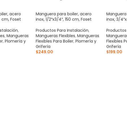
iler, acero
Manguera para boiler, acero
Manguera p
20 cm, Foset
inox, 1/2″x3/4″, 150 cm, Foset
inox, 3/4″
stalación
,
Productos Para Instalación
,
Productos 
les
,
Mangueras
Mangueras Flexibles
,
Mangueras
Mangueras 
er
,
Plomería y
Flexibles Para Boiler
,
Plomería y
Flexibles P
Grifería
Grifería
$
249.00
$
199.00
ITO
AÑADIR AL CARRITO
AÑADIR 