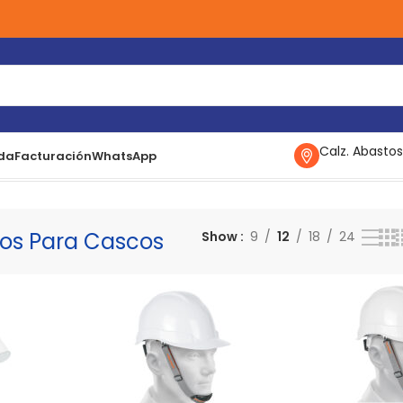
Calz. Abastos
da
Facturación
WhatsApp
scos
Mostrando todos los 6 resultados
ios Para Cascos
Show
9
12
18
24