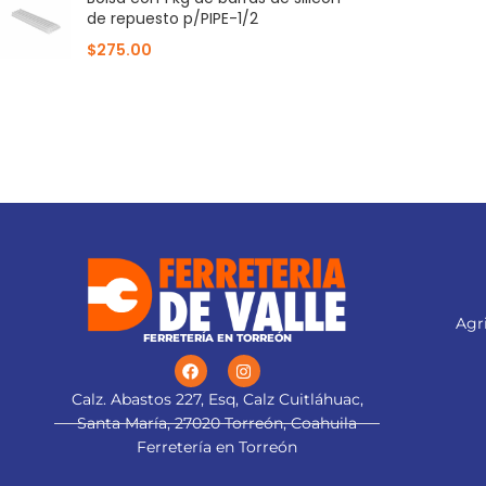
de repuesto p/PIPE-1/2
$
275.00
Agri
FERRETERÍA EN TORREÓN
Calz. Abastos 227, Esq, Calz Cuitláhuac,
Santa María, 27020 Torreón, Coahuila
Ferretería en Torreón