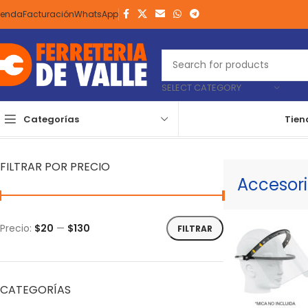
ienda
Facturación
WhatsApp
SELECT CATEGORY
Categorías
Tien
Inicio
Accesorios
Para Seguridad Industrial
Accesorios Para Ca
FILTRAR POR PRECIO
Accesor
Precio:
$20
—
$130
FILTRAR
CATEGORÍAS