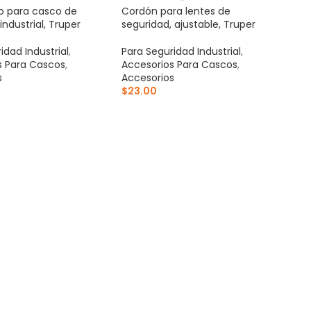
o para casco de
Cordón para lentes de
industrial, Truper
seguridad, ajustable, Truper
idad Industrial
,
Para Seguridad Industrial
,
s Para Cascos
,
Accesorios Para Cascos
,
s
Accesorios
$
23.00
AL CARRITO
AÑADIR AL CARRITO