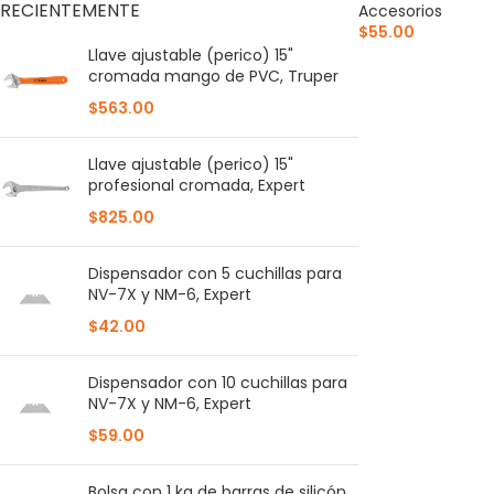
RECIENTEMENTE
Accesorios
$
55.00
Llave ajustable (perico) 15"
AÑADIR AL CARR
cromada mango de PVC, Truper
$
563.00
Llave ajustable (perico) 15"
profesional cromada, Expert
$
825.00
Dispensador con 5 cuchillas para
NV-7X y NM-6, Expert
$
42.00
Dispensador con 10 cuchillas para
NV-7X y NM-6, Expert
$
59.00
Bolsa con 1 kg de barras de silicón