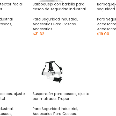
tector facial
Barboquejo con barbilla para
Barboquej
er
casco de seguridad industrial
seguridad 
dustrial
,
Para Seguridad Industrial
,
Para Segur
Cascos
,
Accesorios Para Cascos
,
Accesorio
Accesorios
Accesorio
$
31.32
$
19.00
ITO
AÑADIR AL CARRITO
AÑADIR 
cascos, ajuste
Suspensión para cascos, ajuste
tul
por matraca, Truper
dustrial
,
Para Seguridad Industrial
,
Cascos
,
Accesorios Para Cascos
,