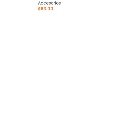
Accesorios
$
93.00
ITO
AÑADIR AL CARRITO