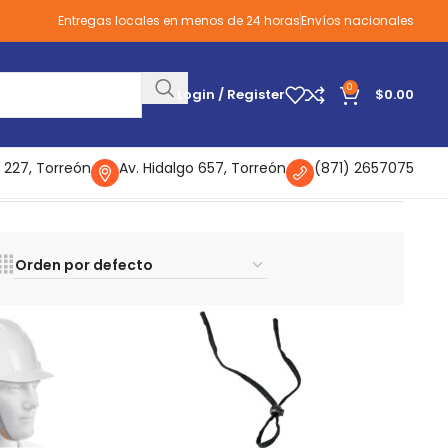
Entregas locales en menos de 24 horas
Envíos nacionales
0
Login / Register
$
0.00
 227, Torreón
Av. Hidalgo 657, Torreón
(871) 2657075