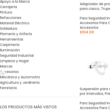
Apoyo a la Marca
Adaptador de pro
Cerrajería
para casco, Trup
Pintura
Refacciones
Para Seguridad In
Accesorios Para 
Material Eléctrico
Accesorios
Soldadura
$
104.00
Plomería y Grifería
Herramientas
AÑADIR AL CARR
Carpintería
Iluminación
Seguridad Industrial
Limpieza y Hogar
Marcas
Accesorios
Mecánica y Automotriz
Agricultura y Jardinería
Ferretería
Suspensión para 
por intervalos, Pre
Para Seguridad In
LOS PRODUCTOS MÁS VISTOS
Accesorios Para 