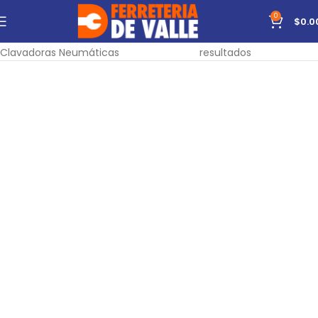
0
$
0.0
Inicio
Carpintería
Neumáticas
Mostrando todos los 3
Clavadoras Neumáticas
resultados