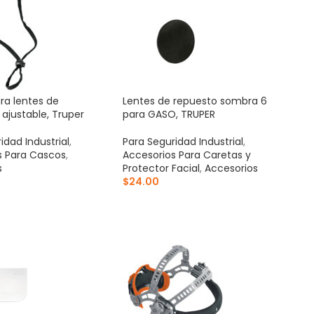
ra lentes de
Lentes de repuesto sombra 6
 ajustable, Truper
para GASO, TRUPER
idad Industrial
,
Para Seguridad Industrial
,
s Para Cascos
,
Accesorios Para Caretas y
s
Protector Facial
,
Accesorios
$
24.00
AL CARRITO
AÑADIR AL CARRITO