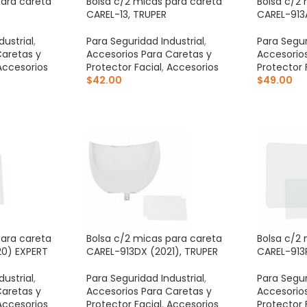
para careta
Bolsa c/2 micas para careta
Bolsa c/2 
CAREL-13, TRUPER
CAREL-913A
dustrial
,
Para Seguridad Industrial
,
Para Segur
Caretas y
Accesorios Para Caretas y
Accesorios
Accesorios
Protector Facial
,
Accesorios
Protector 
$
42.00
$
49.00
ITO
AÑADIR AL CARRITO
AÑADIR 
para careta
Bolsa c/2 micas para careta
Bolsa c/2 
20) EXPERT
CAREL-913DX (2021), TRUPER
CAREL-913P
dustrial
,
Para Seguridad Industrial
,
Para Segur
Caretas y
Accesorios Para Caretas y
Accesorios
Accesorios
Protector Facial
,
Accesorios
Protector 