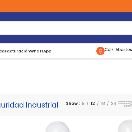
Calz. Abastos
da
Facturación
WhatsApp
5–27 de 27 resultados
uridad Industrial
Show
9
12
18
24