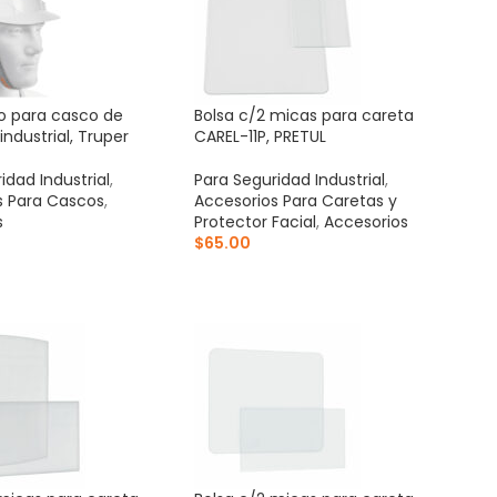
o para casco de
Bolsa c/2 micas para careta
industrial, Truper
CAREL-11P, PRETUL
idad Industrial
,
Para Seguridad Industrial
,
s Para Cascos
,
Accesorios Para Caretas y
s
Protector Facial
,
Accesorios
$
65.00
AL CARRITO
AÑADIR AL CARRITO