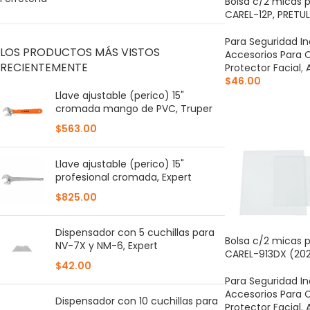
Bolsa c/2 micas 
CAREL-12P, PRETUL
Para Seguridad In
LOS PRODUCTOS MÁS VISTOS
Accesorios Para 
RECIENTEMENTE
Protector Facial
,
$
46.00
Llave ajustable (perico) 15"
AÑADIR AL CARR
cromada mango de PVC, Truper
$
563.00
Llave ajustable (perico) 15"
profesional cromada, Expert
$
825.00
Dispensador con 5 cuchillas para
Bolsa c/2 micas 
NV-7X y NM-6, Expert
CAREL-913DX (20
$
42.00
Para Seguridad In
Accesorios Para 
Dispensador con 10 cuchillas para
Protector Facial
,