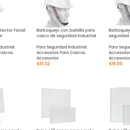
tector facial
Barboquejo con barbilla para
Barboquej
er
casco de seguridad industrial
seguridad 
dustrial
,
Para Seguridad Industrial
,
Para Segur
Cascos
,
Accesorios Para Cascos
,
Accesorio
Accesorios
Accesorio
$
31.32
$
19.00
ITO
AÑADIR AL CARRITO
AÑADIR 