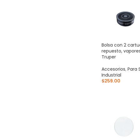
Bolsa con 2 cart
repuesto, vapores
Truper
Accesorios
,
Para 
Industrial
$
259.00
AÑADIR AL CARR