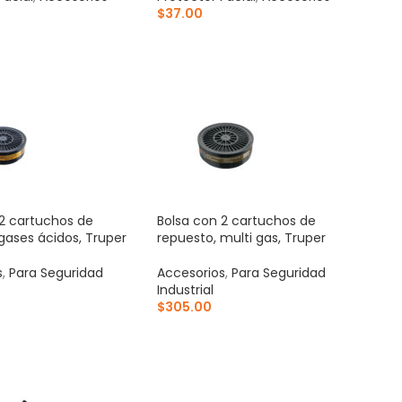
$
37.00
AL CARRITO
AÑADIR AL CARRITO
 2 cartuchos de
Bolsa con 2 cartuchos de
gases ácidos, Truper
repuesto, multi gas, Truper
s
,
Para Seguridad
Accesorios
,
Para Seguridad
Industrial
$
305.00
AL CARRITO
AÑADIR AL CARRITO