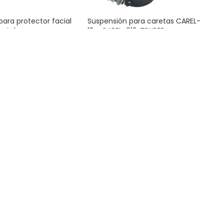
ara protector facial
Suspensión para caretas CAREL-
retul
13 y CAREL-913, TRUPER
idad Industrial
,
Para Seguridad Industrial
,
 Para Caretas y
Accesorios Para Caretas y
Facial
,
Accesorios
Protector Facial
,
Accesorios
$
284.00
AL CARRITO
AÑADIR AL CARRITO
n para protector
n matraca Truper