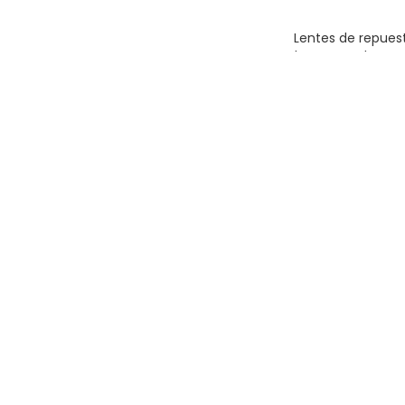
Lentes de repues
transparentes pa
TRUPER
Para Seguridad In
Accesorios Para 
Protector Facial
,
$
24.00
AÑADIR AL CARR
Suspensión para 
por intervalos, Pre