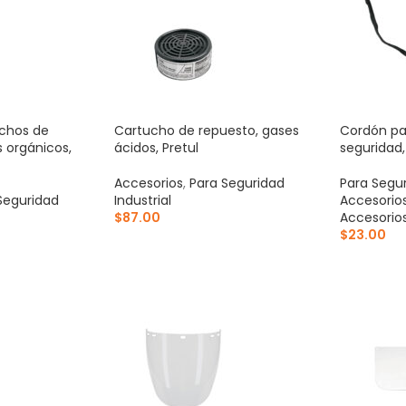
uchos de
Cartucho de repuesto, gases
Cordón pa
 orgánicos,
ácidos, Pretul
seguridad,
Accesorios
,
Para Seguridad
Para Segur
Seguridad
Industrial
Accesorio
$
87.00
Accesorio
$
23.00
AÑADIR AL CARRITO
ITO
AÑADIR 