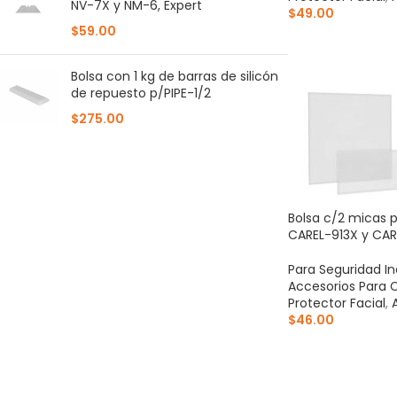
NV-7X y NM-6, Expert
$
49.00
$
59.00
AÑADIR AL CARR
Bolsa con 1 kg de barras de silicón
de repuesto p/PIPE-1/2
$
275.00
Bolsa c/2 micas 
CAREL-913X y CAR
Para Seguridad In
Accesorios Para 
Protector Facial
,
$
46.00
AÑADIR AL CARR