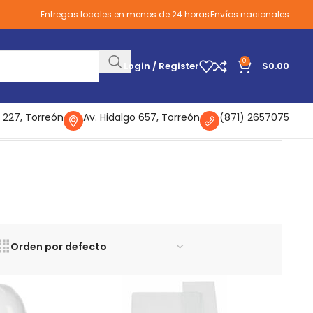
Entregas locales en menos de 24 horas
Envíos nacionales
0
Login / Register
$
0.00
 227, Torreón
Av. Hidalgo 657, Torreón
(871) 2657075