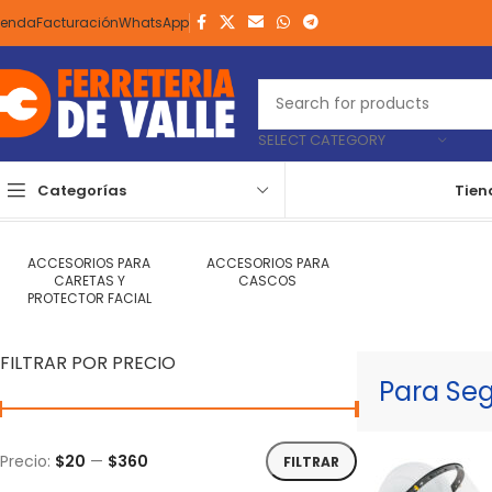
ienda
Facturación
WhatsApp
SELECT CATEGORY
Categorías
Tien
Inicio
Accesorios
Para Seguridad Industrial
Página 3
Mostrando 2
ACCESORIOS PARA
ACCESORIOS PARA
CARETAS Y
CASCOS
PROTECTOR FACIAL
FILTRAR POR PRECIO
Para Seg
Precio:
$20
—
$360
FILTRAR