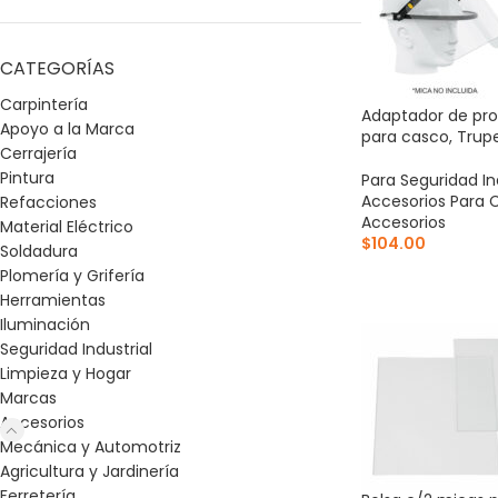
CATEGORÍAS
Carpintería
Adaptador de pro
Apoyo a la Marca
para casco, Trup
Cerrajería
Pintura
Para Seguridad In
Accesorios Para 
Refacciones
Accesorios
Material Eléctrico
$
104.00
Soldadura
Plomería y Grifería
AÑADIR AL CARR
Herramientas
Iluminación
Seguridad Industrial
Limpieza y Hogar
Marcas
Accesorios
Mecánica y Automotriz
Agricultura y Jardinería
Ferretería