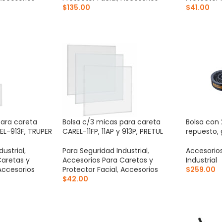
$
135.00
$
41.00
ITO
AÑADIR AL CARRITO
AÑADIR 
para careta
Bolsa c/3 micas para careta
Bolsa con
EL-913F, TRUPER
CAREL-11FP, 11AP y 913P, PRETUL
repuesto, 
dustrial
,
Para Seguridad Industrial
,
Accesorio
Caretas y
Accesorios Para Caretas y
Industrial
Accesorios
Protector Facial
,
Accesorios
$
259.00
$
42.00
AÑADIR 
ITO
AÑADIR AL CARRITO