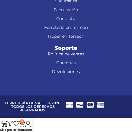
Sucursales
Facturación
Contacto
Ferretería en Torreón
Truper en Torreón
Soporte
Política de ventas
Garantías
Devoluciones
FERRETERÍA DE VALLE © 2026.
TODOS LOS DERECHOS
RESERVADOS.
0
Shop
Filters
Wishlist
My account
Cart