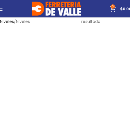
0
$
0.0
Inicio
Herramientas
De Medición
Mostrando el único
Niveles
Niveles
resultado