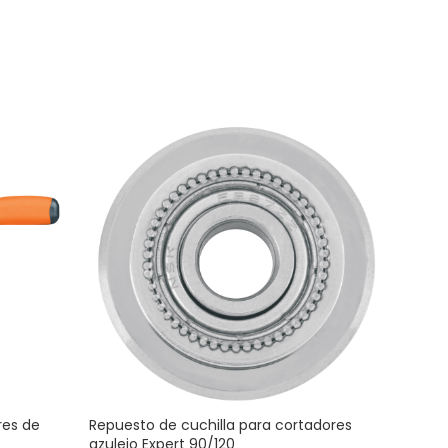
res de
Repuesto de cuchilla para cortadores
Repu
azulejo Expert 90/120
azul