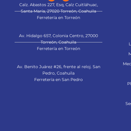
Calz. Abastos 227, Esq, Calz Cuitláhuac,
Santa María, 27020 Torreón, Coahuila
Ferretería en Torreón
Av. Hidalgo 657, Colonia Centro, 27000
Torreón, Coahuila
L
Ferretería en Torreón
M
Mec
Av. Benito Juárez #26, frente al reloj. San
Pedro, Coahuila
Ferretería en San Pedro
P
Se