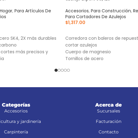
 Hogar
,
Para Artículos De
Accesorios
,
Para Construcción
,
R
ios
Para Cortadores De Azulejos
$
1,317.00
RRITO
AÑADIR AL CARRITO
cero SK4, 2X más durables
Corredora con baleros de repues
 carbono
cortar azulejos
a cortes más precisos y
Cuerpo de magnesio
ia
Tornillos de acero
Categorías
Acerca de
Accesorios
Sucursales
cultura y jardinería
Facturación
Carpintería
Contacto