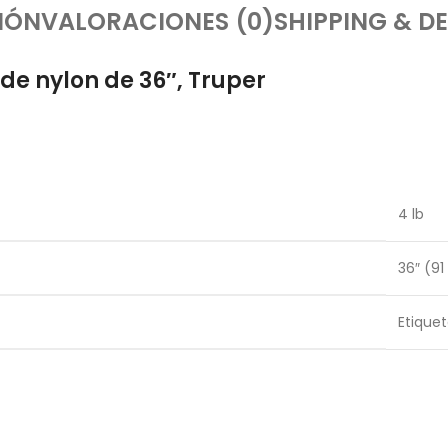
IÓN
VALORACIONES (0)
SHIPPING & DE
e nylon de 36″, Truper
4 lb
36″ (9
Etique