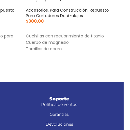
epuesto
Accesorios
,
Para Construcción
,
Repuesto
Acce
Para Cortadores De Azulejos
Para
$
300.00
$
35
AÑADIR AL CARRITO
AÑ
to para
Cuchillas con recubrimiento de titanio
Cuer
Cuerpo de magnesio
Bases
Tornillos de acero
Torn
Soporte
Política de ventas
Garantías
Devoluciones