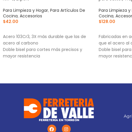
Para Limpieza y Hogar
,
Para Artículos De
Para Limpieza y
Cocina
,
Accesorios
Cocina
,
Accesor
$
42.00
$
128.00
AÑADIR AL CARRITO
AÑADIR AL CA
Acero 103Cr3, 3X más durable que las de
Fabricadas en a
acero al carbono
que el acero al
Doble bisel para cortes más precisos y
Doble bisel par
mayor resistencia
mayor resistenc
Para navajas NV-7X, NM-6, NM-6P, NM-6S y
Incluye estuche
NV-6X
Agri
FERRETERÍA EN TORREÓN