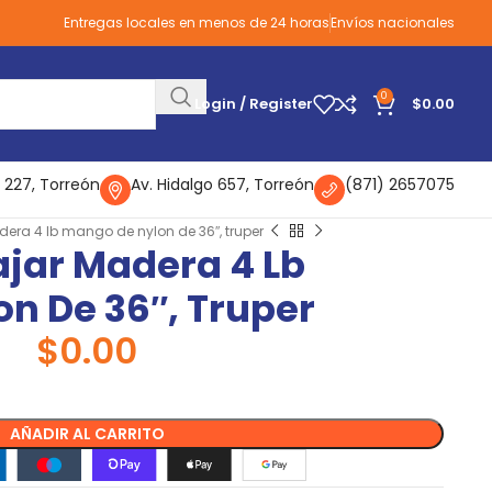
Entregas locales en menos de 24 horas
Envíos nacionales
0
Login / Register
$
0.00
 227, Torreón
Av. Hidalgo 657, Torreón
(871) 2657075
era 4 lb mango de nylon de 36″, truper
jar Madera 4 Lb
n De 36″, Truper
$
0.00
AÑADIR AL CARRITO