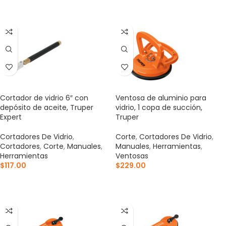
AÑADIR AL CARRITO
Cortador de vidrio 6″ con
Ventosa de aluminio para
depósito de aceite, Truper
vidrio, 1 copa de succión,
Expert
Truper
Cortadores De Vidrio
,
Corte
,
Cortadores De Vidrio
,
Cortadores
,
Corte
,
Manuales
,
Manuales
,
Herramientas
,
Herramientas
Ventosas
$
117.00
$
229.00
AÑADIR AL CARRITO
AÑADIR AL CARRITO