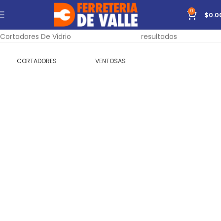
0
$
0.0
Inicio
Herramientas
Manuales
Corte
Mostrando todos los 9
Cortadores De Vidrio
resultados
CORTADORES
VENTOSAS