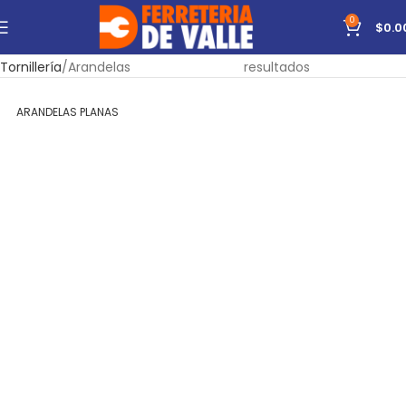
0
$
0.0
Inicio
Carpintería
Ferretería
Mostrando todos los 5
Tornillería
Arandelas
resultados
ARANDELAS PLANAS