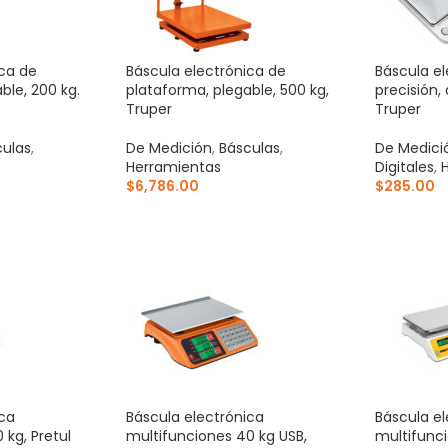
ica de
Báscula electrónica de
Báscula el
ble, 200 kg.
plataforma, plegable, 500 kg,
precisión, 
Truper
Truper
culas
,
De Medición
,
Básculas
,
De Medici
Herramientas
Digitales
,
$
6,786.00
$
285.00
ITO
AÑADIR AL CARRITO
AÑADIR 
ica
Báscula electrónica
Báscula el
 kg, Pretul
multifunciones 40 kg USB,
multifunci