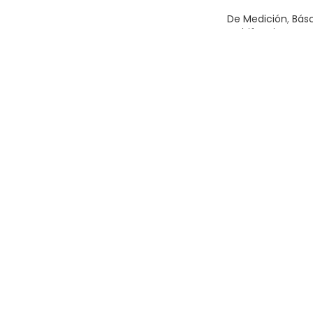
De Medición
,
Bás
Multifunciones
,
H
$
835.00
AÑADIR AL CARR
Báscula electrón
multifunciones c
kg, Truper
De Medición
,
Bás
Electrónicas
,
Her
$
1,815.00