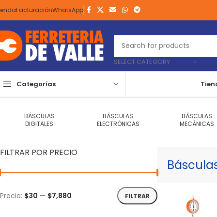
ienda
Facturación
WhatsApp
SELECT CATEGORY
Categorías
Tien
Inicio
Herramientas
De Medición
Básculas
Página 3
Mostrando 2
BÁSCULAS
BÁSCULAS
BÁSCULAS
DIGITALES
ELECTRÓNICAS
MECÁNICAS
FILTRAR POR PRECIO
Báscula
Precio:
$30
—
$7,880
FILTRAR