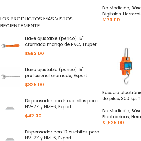
De Medición
,
Bás
Digitales
,
Herrami
LOS PRODUCTOS MÁS VISTOS
$
179.00
RECIENTEMENTE
AÑADIR AL CARR
Llave ajustable (perico) 15"
cromada mango de PVC, Truper
$
563.00
Llave ajustable (perico) 15"
profesional cromada, Expert
$
825.00
Báscula electróni
de pilas, 300 kg, 
Dispensador con 5 cuchillas para
NV-7X y NM-6, Expert
De Medición
,
Bás
$
42.00
Electrónicas
,
Her
$
1,525.00
Dispensador con 10 cuchillas para
AÑADIR AL CARR
NV-7X y NM-6, Expert