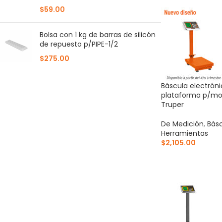
$
59.00
Bolsa con 1 kg de barras de silicón
de repuesto p/PIPE-1/2
$
275.00
Báscula electrón
plataforma p/mos
Truper
De Medición
,
Bás
Herramientas
$
2,105.00
AÑADIR AL CARR