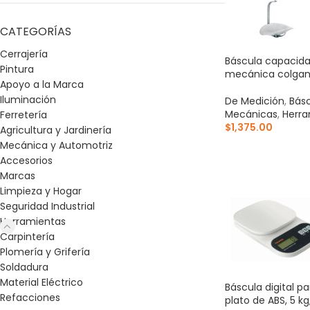
CATEGORÍAS
Cerrajería
Báscula capacida
Pintura
mecánica colgant
Apoyo a la Marca
Iluminación
De Medición
,
Bás
Mecánicas
,
Herra
Ferretería
$
1,375.00
Agricultura y Jardinería
Mecánica y Automotriz
AÑADIR AL CARR
Accesorios
Marcas
Limpieza y Hogar
Seguridad Industrial
Herramientas
Carpintería
Plomería y Grifería
Soldadura
Material Eléctrico
Báscula digital pa
Refacciones
plato de ABS, 5 kg