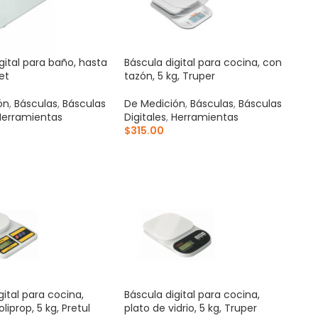
gital para baño, hasta
Báscula digital para cocina, con
et
tazón, 5 kg, Truper
ón
,
Básculas
,
Básculas
De Medición
,
Básculas
,
Básculas
Herramientas
Digitales
,
Herramientas
$
315.00
AL CARRITO
AÑADIR AL CARRITO
gital para cocina,
Báscula digital para cocina,
liprop, 5 kg, Pretul
plato de vidrio, 5 kg, Truper