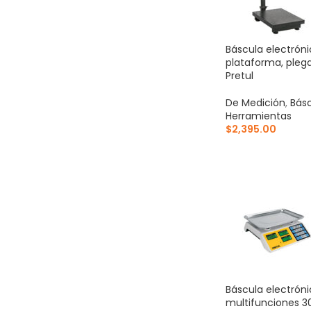
Báscula electrón
plataforma, plega
Pretul
De Medición
,
Bás
Herramientas
$
2,395.00
AÑADIR AL CARR
Báscula electrón
multifunciones 30