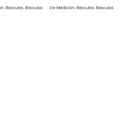
ón
,
Básculas
,
Básculas
De Medición
,
Básculas
,
Básculas
as
,
Herramientas
Electrónicas
,
Herramientas
$
1,467.00
AL CARRITO
AÑADIR AL CARRITO
mpaque de repuesto
Caja de empaque de repuesto
00PLA, Truper
para BAS-500PLA, Truper
ón
,
Básculas
,
De Medición
,
Básculas
,
tas
Herramientas
$
239.00
AL CARRITO
AÑADIR AL CARRITO