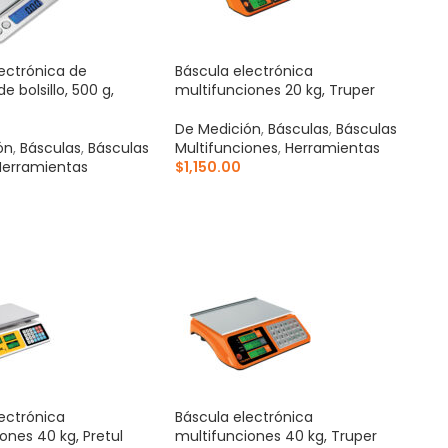
ectrónica de
Báscula electrónica
de bolsillo, 500 g,
multifunciones 20 kg, Truper
De Medición
,
Básculas
,
Básculas
ón
,
Básculas
,
Básculas
Multifunciones
,
Herramientas
Herramientas
$
1,150.00
AÑADIR AL CARRITO
AL CARRITO
ectrónica
Báscula electrónica
ones 40 kg, Pretul
multifunciones 40 kg, Truper