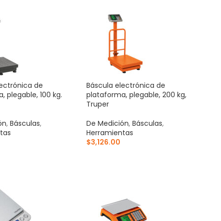
ectrónica de
Báscula electrónica de
, plegable, 100 kg.
plataforma, plegable, 200 kg,
Truper
ón
,
Básculas
,
De Medición
,
Básculas
,
tas
Herramientas
$
3,126.00
AL CARRITO
AÑADIR AL CARRITO