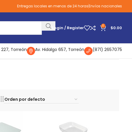
Entregas locales en menos de 24 horas
Envíos nacionales
0
Login / Register
$
0.00
 227, Torreón
Av. Hidalgo 657, Torreón
(871) 2657075