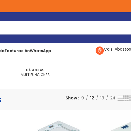
Calz. Abastos
da
Facturación
WhatsApp
5–32 de 32 resultados
BÁSCULAS
MULTIFUNCIONES
s
Show
9
12
18
24