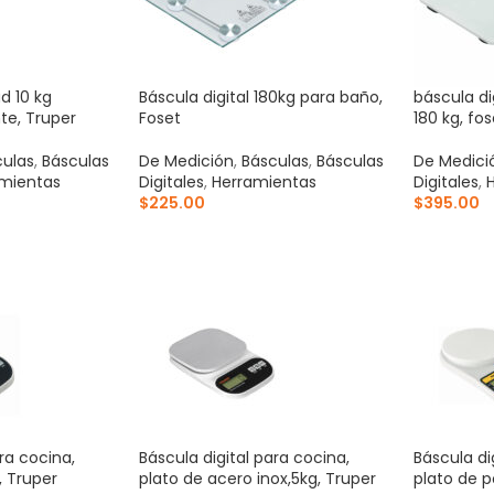
d 10 kg
Báscula digital 180kg para baño,
báscula di
e, Truper
Foset
180 kg, fos
culas
,
Básculas
De Medición
,
Básculas
,
Básculas
De Medici
mientas
Digitales
,
Herramientas
Digitales
,
$
225.00
$
395.00
ITO
AÑADIR AL CARRITO
AÑADIR 
ra cocina,
Báscula digital para cocina,
Báscula di
, Truper
plato de acero inox,5kg, Truper
plato de po