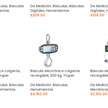
culas
,
Básculas
De Medición
,
Básculas
,
Básculas
De Medici
entas
Digitales
,
Herramientas
Digitales
,
$
209.00
$
109.00
ITO
AÑADIR AL CARRITO
AÑADIR 
ca colgante,
Báscula electrónica colgante,
Báscula el
Truper
recargable, 500 kg, Truper
recargable
culas
,
Básculas
De Medición
,
Básculas
,
De Medici
ramientas
Herramientas
Mecánica
$
4,150.00
$
3,150.00
ITO
AÑADIR AL CARRITO
AÑADIR 