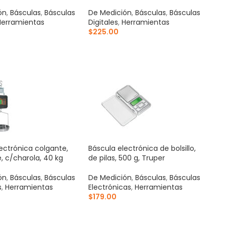
ón
,
Básculas
,
Básculas
De Medición
,
Básculas
,
Básculas
Herramientas
Digitales
,
Herramientas
$
225.00
AL CARRITO
AÑADIR AL CARRITO
ectrónica colgante,
Báscula electrónica de bolsillo,
, c/charola, 40 kg
de pilas, 500 g, Truper
ón
,
Básculas
,
Básculas
De Medición
,
Básculas
,
Básculas
s
,
Herramientas
Electrónicas
,
Herramientas
$
179.00
AL CARRITO
AÑADIR AL CARRITO