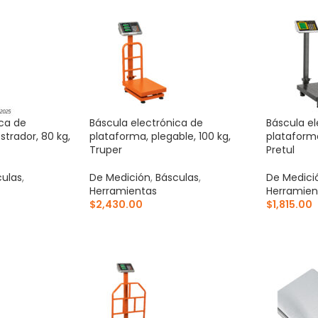
ica de
Báscula electrónica de
Báscula el
trador, 80 kg,
plataforma, plegable, 100 kg,
plataforma
Truper
Pretul
culas
,
De Medición
,
Básculas
,
De Medici
Herramientas
Herramien
$
2,430.00
$
1,815.00
ITO
AÑADIR AL CARRITO
AÑADIR 