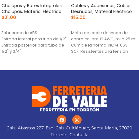
Chalupas y Botes Integrales
,
Cables y Accesorios
,
Cables
Chalupas
,
Material Eléctrico
Desnudos
,
Material Eléctrico
$
31.00
$
15.00
AÑADIR AL CARRITO
AÑADIR AL CARRITO
Fabricada de ABS
Metro de cable desnudo de
Entrada lateral para tubo de 1/2"
cobre calibre 12 AWG, rollo 25 m
Entrada posterior para tubo de
Cumple la norma: NOM-063-
1/2" y 3/4"
SCFI Resistentes a la tensión
FERRETERÍA EN TORREÓN
Calz. Abastos 227, Esq, Calz Cuitláhuac, Santa María, 27020
Torreón, Coahuila