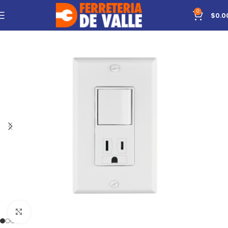
0
$
0.0
Click to enlarge