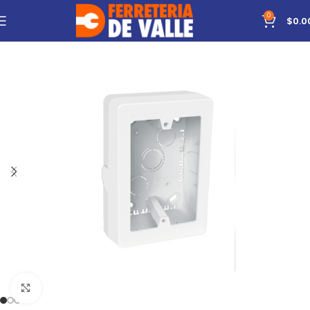
0
$
0.0
Click to enlarge