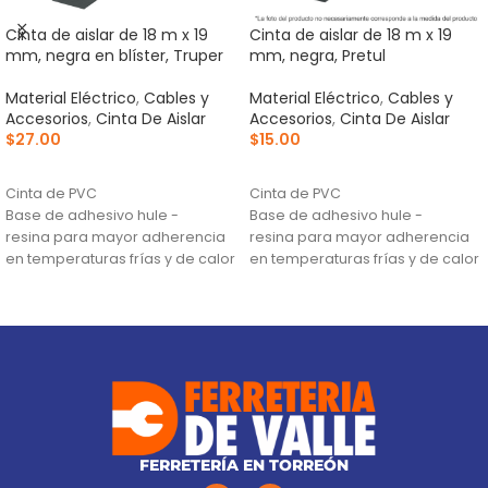
Cinta de aislar de 18 m x 19
Cinta de aislar de 18 m x 19
mm, negra en blíster, Truper
mm, negra, Pretul
Material Eléctrico
,
Cables y
Material Eléctrico
,
Cables y
Accesorios
,
Cinta De Aislar
Accesorios
,
Cinta De Aislar
$
27.00
$
15.00
AÑADIR AL CARRITO
AÑADIR AL CARRITO
Cinta de PVC
Cinta de PVC
Base de adhesivo hule -
Base de adhesivo hule -
resina para mayor adherencia
resina para mayor adherencia
en temperaturas frías y de calor
en temperaturas frías y de calor
(0 °C a 80 °C)
(0 °C a 80 °C)
Retardante de flama y
Retardante de flama y
excelente flexibilidad
excelente flexibilidad
FERRETERÍA EN TORREÓN