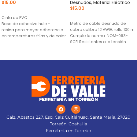
$
15.00
Desnudos
,
Material Eléctrico
$
15.00
AÑADIR AL CARRITO
AÑADIR AL CARRITO
Cinta de PVC
Metro de cable desnudo de
Base de adhesivo hule -
cobre calibre 12 AWG, rollo 100 m
resina para mayor adherencia
Cumple la norma: NOM-063-
en temperaturas frías y de calor
SCFI Resistentes a la tensión
(0 °C a 80 °C)
Retardante de flama y
excelente flexibilidad
FERRETERÍA EN TORREÓN
Calz. Abastos 227, Esq, Calz Cuitláhuac, Santa María, 27020
Torreón, Coahuila
Ferretería en Torreón