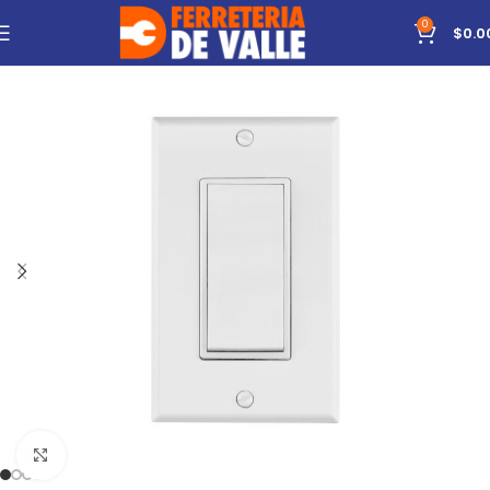
0
$
0.0
Click to enlarge