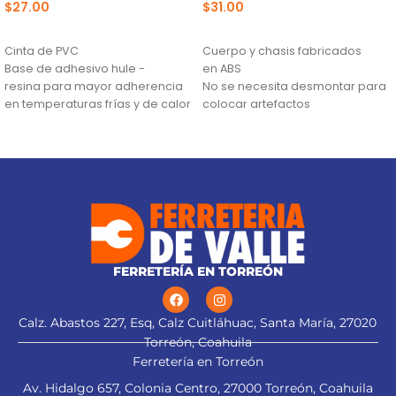
$
27.00
$
31.00
AÑADIR AL CARRITO
AÑADIR AL CARRITO
Cinta de PVC
Cuerpo y chasis fabricados
Base de adhesivo hule -
en ABS
resina para mayor adherencia
No se necesita desmontar para
en temperaturas frías y de calor
colocar artefactos
(0 °C a 80 °C)
Para evitar dejar expuestos los
Retardante de flama y
tomacorrientes, proteger su
excelente flexibilidad
mecanismo y otorgarles un
acabado fino
FERRETERÍA EN TORREÓN
Calz. Abastos 227, Esq, Calz Cuitláhuac, Santa María, 27020
Torreón, Coahuila
Ferretería en Torreón
Av. Hidalgo 657, Colonia Centro, 27000 Torreón, Coahuila