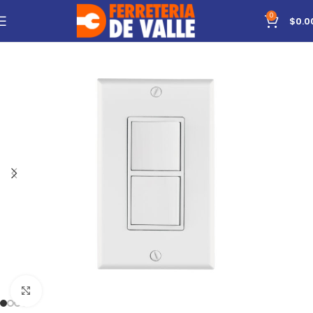
0
$
0.0
Click to enlarge