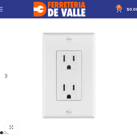
0
$
0.0
Click to enlarge