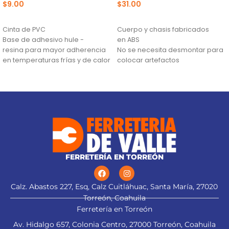
$
9.00
$
31.00
AÑADIR AL CARRITO
AÑADIR AL CARRITO
Cinta de PVC
Cuerpo y chasis fabricados
Base de adhesivo hule -
en ABS
resina para mayor adherencia
No se necesita desmontar para
en temperaturas frías y de calor
colocar artefactos
(0 °C a 80 °C)
Para evitar dejar expuestos los
Retardante de flama y
tomacorrientes, proteger su
excelente flexibilidad
mecanismo y otorgarles un
acabado fino
FERRETERÍA EN TORREÓN
Calz. Abastos 227, Esq, Calz Cuitláhuac, Santa María, 27020
Torreón, Coahuila
Ferretería en Torreón
Av. Hidalgo 657, Colonia Centro, 27000 Torreón, Coahuila