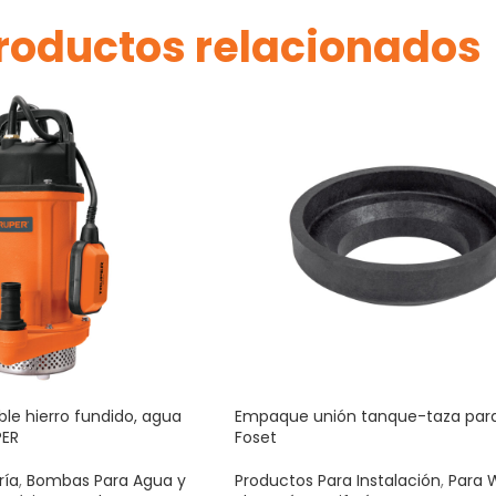
roductos relacionados
e hierro fundido, agua
Empaque unión tanque-taza para
PER
Foset
ría
,
Bombas Para Agua y
Productos Para Instalación
,
Para 