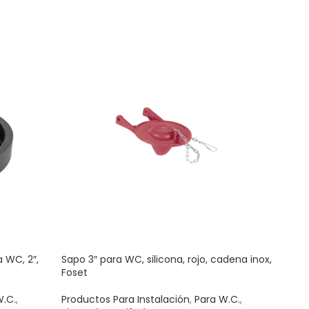
 WC, 2″,
Sapo 3″ para WC, silicona, rojo, cadena inox,
Tapa 
Foset
Para
W.C.
,
Productos Para Instalación
,
Para W.C.
,
Para