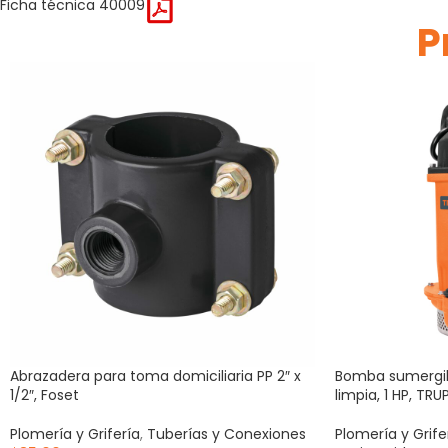
Ficha técnica 40009
P
Abrazadera para toma domiciliaria PP 2″ x
Bomba sumergibl
1/2″, Foset
limpia, 1 HP, TRU
Plomería y Grifería
,
Tuberías y Conexiones
Plomería y Grife