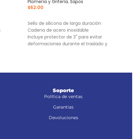
Plomería y Grifería
,
Sapos
$
29
$
62.00
AÑ
AÑADIR AL CARRITO
Tapa 
Sello de silicona de larga duración
alta
s
Cadena de acero inoxidable
Para
Incluye protector de 3" para evitar
broq
deformaciones durante el traslado y
Cier
almacenaje
cont
Soporte
Política de ventas
Garantías
Devoluciones