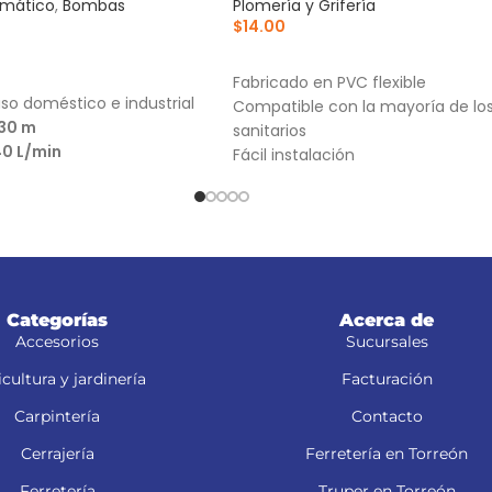
umático
,
Bombas
Plomería y Grifería
$
14.00
AÑADIR AL CARRITO
RRITO
Fabricado en PVC flexible
so doméstico e industrial
Compatible con la mayoría de lo
30 m
sanitarios
40 L/min
Fácil instalación
Categorías
Acerca de
Accesorios
Sucursales
cultura y jardinería
Facturación
Carpintería
Contacto
Cerrajería
Ferretería en Torreón
Ferretería
Truper en Torreón