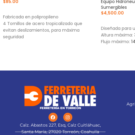
$
85.00
Equipo Hidrone
Sumergibles
AÑADIR AL CARRITO
$
4,500.00
Fabricada en polipropileno
AÑADIR AL CA
4 Tornillos de acero tropicalizado que
Diseñada para u
evitan deslizamientos, para máxima
Altura máxima:
seguridad
Flujo máximo:
1
Instalación fácil y segura
Agri
FERRETERÍA EN TORREÓN
Calz. Abastos 227, Esq, Calz Cuitláhuac,
Santa María, 27020 Torreón, Coahuila