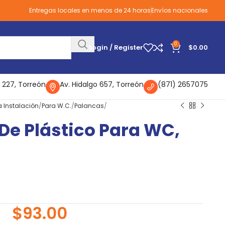
Entregas locales en menos de 24 horas
Envíos nacionales
0
Login / Register
$
0.00
 227, Torreón
Av. Hidalgo 657, Torreón
(871) 2657075
a Instalación
Para W.C.
Palancas
 De Plástico Para WC,
$
93.00