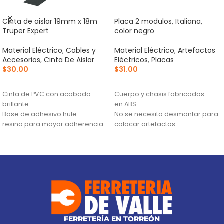
Cinta de aislar 19mm x 18m
Placa 2 modulos, Italiana,
Truper Expert
color negro
Material Eléctrico
,
Cables y
Material Eléctrico
,
Artefactos
Accesorios
,
Cinta De Aislar
Eléctricos
,
Placas
$
30.00
$
31.00
AÑADIR AL CARRITO
AÑADIR AL CARRITO
Cinta de PVC con acabado
Cuerpo y chasis fabricados
brillante
en ABS
Base de adhesivo hule -
No se necesita desmontar para
resina para mayor adherencia
colocar artefactos
en temperaturas frías y de calor
Para evitar dejar expuestos los
(0 °C a 80 °C)
tomacorrientes, proteger su
2X Más resistente a la
mecanismo y otorgarles un
intemperie y a condiciones
acabado fino
extremas
FERRETERÍA EN TORREÓN