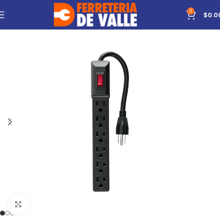
0
$
0.0
Click to enlarge