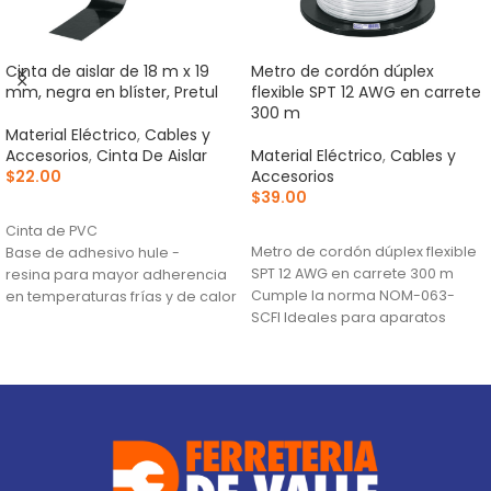
Cinta de aislar de 18 m x 19
Metro de cordón dúplex
mm, negra en blíster, Pretul
flexible SPT 12 AWG en carrete
300 m
Material Eléctrico
,
Cables y
Accesorios
,
Cinta De Aislar
Material Eléctrico
,
Cables y
$
22.00
Accesorios
$
39.00
AÑADIR AL CARRITO
AÑADIR AL CARRITO
Cinta de PVC
Metro de cordón dúplex flexible
Base de adhesivo hule -
SPT 12 AWG en carrete 300 m
resina para mayor adherencia
Cumple la norma NOM-063-
en temperaturas frías y de calor
SCFI Ideales para aparatos
(0 °C a 80 °C)
electrodomésticos
Retardante de flama y
excelente flexibilidad