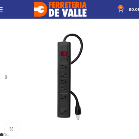
0
$
0.0
Click to enlarge