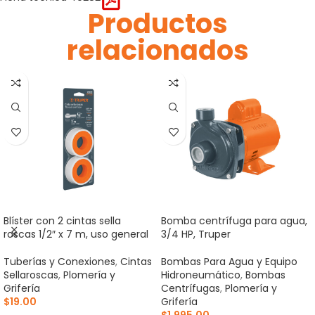
Productos
relacionados
Blíster con 2 cintas sella
Bomba centrífuga para agua,
roscas 1/2″ x 7 m, uso general
3/4 HP, Truper
Tuberías y Conexiones
,
Cintas
Bombas Para Agua y Equipo
Sellaroscas
,
Plomería y
Hidroneumático
,
Bombas
Grifería
Centrífugas
,
Plomería y
$
19.00
Grifería
$
1,995.00