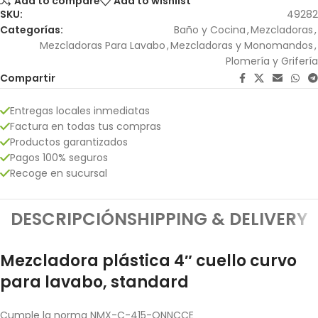
Add to compare
Add to wishlist
SKU:
49282
Categorías:
Baño y Cocina
,
Mezcladoras
,
Mezcladoras Para Lavabo
,
Mezcladoras y Monomandos
,
Plomería y Grifería
Compartir
Entregas locales inmediatas
Factura en todas tus compras
Productos garantizados
Pagos 100% seguros
Recoge en sucursal
DESCRIPCIÓN
SHIPPING & DELIVERY
Mezcladora plástica 4″ cuello curvo
para lavabo, standard
Cumple la norma NMX-C-415-ONNCCE