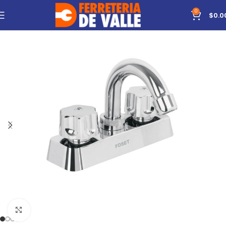
0
$
0.0
Click to enlarge