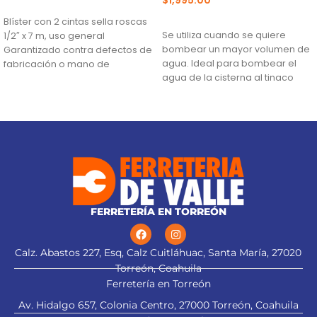
AÑADIR AL CARRITO
AÑADIR AL CARRITO
Blíster con 2 cintas sella roscas
Se utiliza cuando se quiere
1/2″ x 7 m, uso general
bombear un mayor volumen de
Garantizado contra defectos de
agua. Ideal para bombear el
fabricación o mano de
agua de la cisterna al tinaco
Altura máxima:
23 m
Flujo máximo:
146 L/min
FERRETERÍA EN TORREÓN
Calz. Abastos 227, Esq, Calz Cuitláhuac, Santa María, 27020
Torreón, Coahuila
Ferretería en Torreón
Av. Hidalgo 657, Colonia Centro, 27000 Torreón, Coahuila