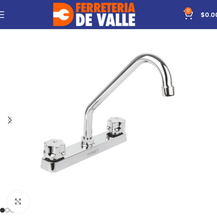
0
$
0.0
Click to enlarge