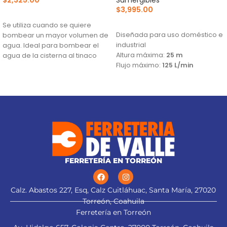
$
3,995.00
AÑADIR AL CARRITO
AÑADIR AL CARRITO
Se utiliza cuando se quiere
Diseñada para uso doméstico e
bombear un mayor volumen de
industrial
agua. Ideal para bombear el
Altura máxima:
25 m
agua de la cisterna al tinaco
Flujo máximo:
125 L/min
Altura máxima:
27 m
Flujo máximo:
157 L/min
FERRETERÍA EN TORREÓN
Calz. Abastos 227, Esq, Calz Cuitláhuac, Santa María, 27020
Torreón, Coahuila
Ferretería en Torreón