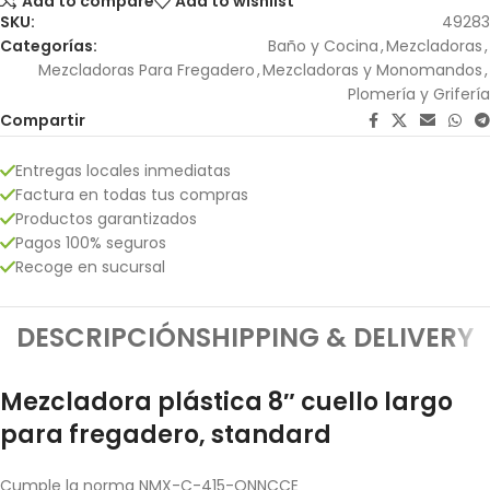
Add to compare
Add to wishlist
SKU:
49283
Categorías:
Baño y Cocina
,
Mezcladoras
,
Mezcladoras Para Fregadero
,
Mezcladoras y Monomandos
,
Plomería y Grifería
Compartir
Entregas locales inmediatas
Factura en todas tus compras
Productos garantizados
Pagos 100% seguros
Recoge en sucursal
DESCRIPCIÓN
SHIPPING & DELIVERY
Mezcladora plástica 8″ cuello largo
para fregadero, standard
Cumple la norma NMX-C-415-ONNCCE