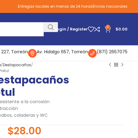
Entregas locales en menos de 24 horas
Envíos nacionales
0
Login / Register
$
0.00
 227, Torreón
Av. Hidalgo 657, Torreón
(871) 2657075
a
Destapacaños
retul
Destapacaños
tul
resistente a la corrosión
xtracción
avabos, coladeras y WC
$
28.00