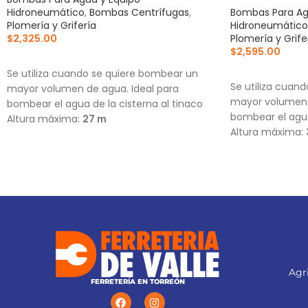
Hidroneumático
,
Bombas Centrífugas
,
Bombas Para Ag
Plomería y Grifería
Hidroneumático
$
2,325.00
Plomería y Grife
$
2,595.00
AÑADIR AL CARRITO
AÑADIR AL CA
Se utiliza cuando se quiere bombear un
Se utiliza cuan
mayor volumen de agua. Ideal para
mayor volumen 
bombear el agua de la cisterna al tinaco
bombear el agua
Altura máxima:
27 m
Altura máxima:
Flujo máximo:
157 L/min
Flujo máximo:
1
Agri
FERRETERÍA EN TORREÓN