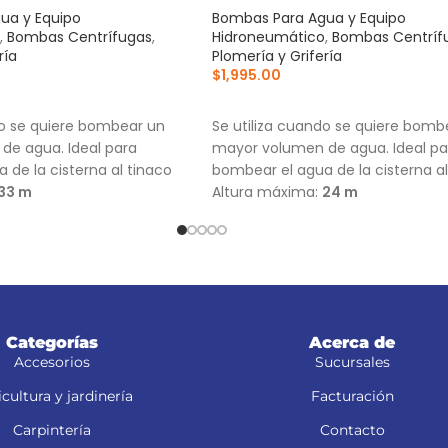
ua y Equipo
Bombas Para Agua y Equipo
,
Bombas Centrífugas
,
Hidroneumático
,
Bombas Centríf
ría
Plomería y Grifería
$
1,995.00
RRITO
AÑADIR AL CARRITO
do se quiere bombear un
Se utiliza cuando se quiere bomb
de agua. Ideal para
mayor volumen de agua. Ideal pa
 de la cisterna al tinaco
bombear el agua de la cisterna al
33 m
Altura máxima:
24 m
59 L/min
Flujo máximo:
148 L/min
Categorías
Acerca de
Accesorios
Sucursales
cultura y jardinería
Facturación
Carpintería
Contacto