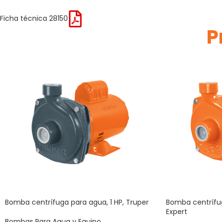
Ficha técnica 28150
P
Bomba centrífuga para agua, 1 HP, Truper
Bomba centrífug
Expert
Bombas Para Agua y Equipo