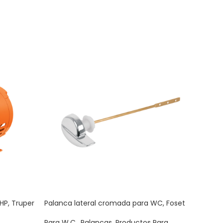
HP, Truper
Palanca lateral cromada para WC, Foset
Tapa 
Para W.C.
,
Palancas
,
Productos Para
Para