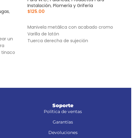
Instalación
,
Plomería y Grifería
Para
ugas
,
$
125.00
$
29
AÑADIR AL CARRITO
AÑ
Manivela metálica con acabado cromo
Tapa 
Varilla de latón
alta
ear un
Tuerca derecha de sujeción
Para
ra
broq
 tinaco
Cier
cont
Soporte
Política de ventas
Garantías
Devoluciones