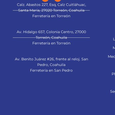
Calz. Abastos 227, Esq, Calz Cuitláhuac,
Santa María, 27020 Torreón, Coahuila
Ferretería en Torreón
Av. Hidalgo 657, Colonia Centro, 27000
Torreón, Coahuila
L
Ferretería en Torreón
M
Mec
Av. Benito Juárez #26, frente al reloj. San
Pedro, Coahuila
Ferretería en San Pedro
P
Se