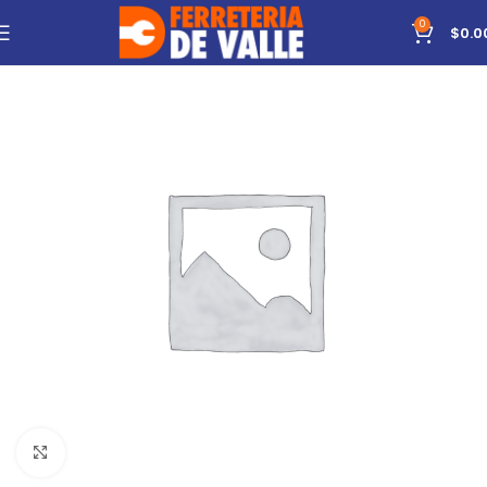
0
$
0.0
Click to enlarge