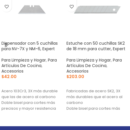
Dispensador con 5 cuchillas
Estuche con 50 cuchillas SK2
para NV-7X y NM-6, Expert
de 18 mm para cutter, Expert
Para Limpieza y Hogar
,
Para
Para Limpieza y Hogar
,
Para
Artículos De Cocina
,
Artículos De Cocina
,
Accesorios
Accesorios
$
42.00
$
203.00
AÑADIR AL CARRITO
AÑADIR AL CARRITO
Acero 103Cr3, 3X más durable
Fabricadas de acero SK2, 3X
que las de acero al carbono
más durables que el acero al
Doble bisel para cortes más
carbono
precisos y mayor resistencia
Doble bisel para cortes más
Para navajas NV-7X, NM-6, NM-
precisos y mayor resistencia
6P, NM-6S y NV-6X
Mayor durabilidad de filo