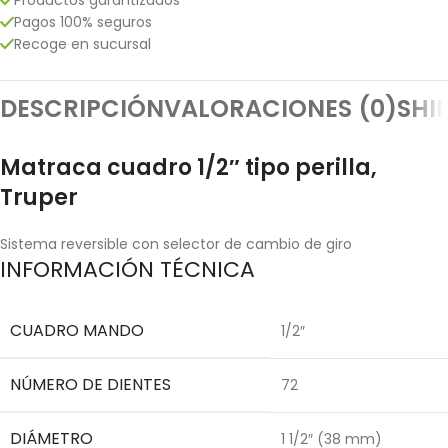
Pagos 100% seguros
Recoge en sucursal
DESCRIPCIÓN
VALORACIONES (0)
SHI
Matraca cuadro 1/2″ tipo perilla,
Truper
Sistema reversible con selector de cambio de giro
INFORMACIÓN TÉCNICA
CUADRO MANDO
1/2″
NÚMERO DE DIENTES
72
DIÁMETRO
1 1/2″ (38 mm)