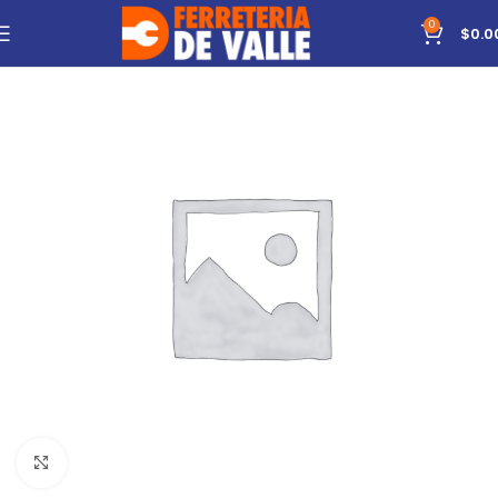
0
$
0.0
Click to enlarge