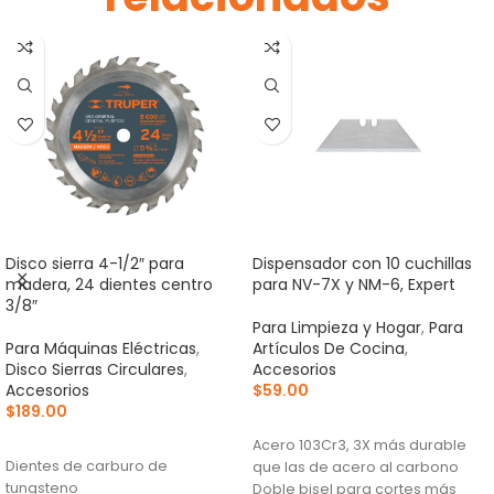
Disco sierra 4-1/2″ para
Dispensador con 10 cuchillas
madera, 24 dientes centro
para NV-7X y NM-6, Expert
3/8″
Para Limpieza y Hogar
,
Para
Para Máquinas Eléctricas
,
Artículos De Cocina
,
Disco Sierras Circulares
,
Accesorios
Accesorios
$
59.00
$
189.00
AÑADIR AL CARRITO
AÑADIR AL CARRITO
Acero 103Cr3, 3X más durable
Dientes de carburo de
que las de acero al carbono
tungsteno
Doble bisel para cortes más