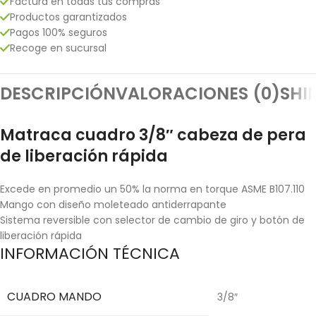
Factura en todas tus compras
Productos garantizados
Pagos 100% seguros
Recoge en sucursal
DESCRIPCIÓN
VALORACIONES (0)
SHI
Matraca cuadro 3/8″ cabeza de pera
de liberación rápida
Excede en promedio un 50% la norma en torque ASME B107.110
Mango con diseño moleteado antiderrapante
Sistema reversible con selector de cambio de giro y botón de
liberación rápida
INFORMACIÓN TÉCNICA
CUADRO MANDO
3/8″