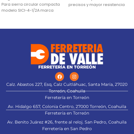
Para sierra circular compacta
precisos y mayor resistencia
modelo SICI-4-1/2A marca
Para navajas NV-7X, NM-6, NM-
Truper®
6P, NM-6S y NV-6X
FERRETERÍA EN TORREÓN
Calz. Abastos 227, Esq, Calz Cuitláhuac, Santa María, 27020
Torreón, Coahuila
Ferretería en Torreón
Av. Hidalgo 657, Colonia Centro, 27000 Torreón, Coahuila
Ferretería en Torreón
Av. Benito Juárez #26, frente al reloj. San Pedro, Coahuila
Ferretería en San Pedro