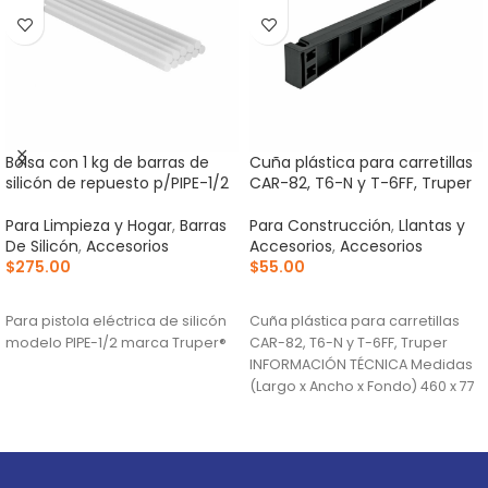
Bolsa con 1 kg de barras de
Cuña plástica para carretillas
silicón de repuesto p/PIPE-1/2
CAR-82, T6-N y T-6FF, Truper
Para Limpieza y Hogar
,
Barras
Para Construcción
,
Llantas y
De Silicón
,
Accesorios
Accesorios
,
Accesorios
$
275.00
$
55.00
AÑADIR AL CARRITO
AÑADIR AL CARRITO
Para pistola eléctrica de silicón
Cuña plástica para carretillas
modelo PIPE-1/2 marca Truper®
CAR-82, T6-N y T-6FF, Truper
INFORMACIÓN TÉCNICA Medidas
(Largo x Ancho x Fondo) 460 x 77