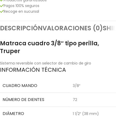
Pagos 100% seguros
Recoge en sucursal
DESCRIPCIÓN
VALORACIONES (0)
SHI
Matraca cuadro 3/8″ tipo perilla,
Truper
Sistema reversible con selector de cambio de giro
INFORMACIÓN TÉCNICA
CUADRO MANDO
3/8″
NÚMERO DE DIENTES
72
DIÁMETRO
1 1/2″ (38 mm)