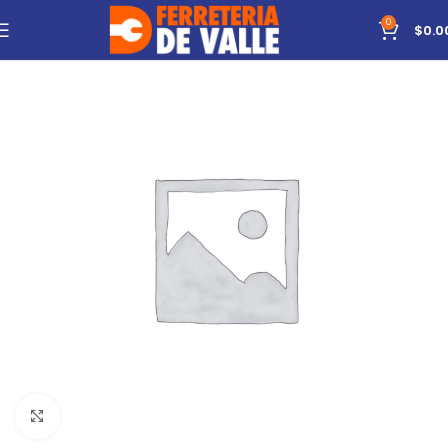
0
$
0.0
Click to enlarge